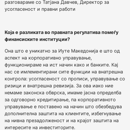
разговараме со Татјана Давчев, Директор за
усогласеност и правни работи
Која е разликата во правната регулатива помеѓу
финансиските институции?
Она што е уникатно за Иуте Македонија е што од
аспект на корпоративно управување,
функционираме на ист начин како и банките. Кај
нас се имлементирани сите функции на внатрешна
контрола: усогласеност со прописи, управување со
ризици и внатрешна ревизија. За ова иако ние
немаме законска обврска, имаме јасна определба
за одговорно кредитирање, па корпоративното
управување е поставено на начин што обезбедува
дополнителна заштита на клиентите, избегнување
на нивна презадолженост и на крајот заштита на
интересите на инвеститорите.