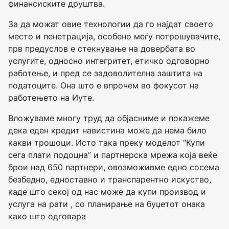
финансиските друштва.
За да можат овие технологии да го најдат своето
место и пенетрација, особено меѓу потрошувачите,
прв предуслов е стекнување на довербата во
услугите, односно интегритет, етичко одговорно
работење, и пред се задоволителна заштита на
податоците. Она што е впрочем во фокусот на
работењето на Иуте.
Вложуваме многу труд да објасниме и покажеме
дека еден кредит навистина може да нема било
какви трошоци. Исто така преку моделот “Купи
сега плати подоцна” и партнерска мрежа која веќе
брои над 650 партнери, овозможивме едно сосема
безбедно, едноставно и транспарентно искуство,
каде што секој од нас може да купи производ и
услуга на рати , со планирање на буџетот онака
како што одговара