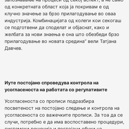
од конкретната област која ја покривам е од
клучно значење за брзо прилагодување во оваа
индустрија. Комбинацијата од колеги кои секогаш
се подготвени да споделат и објаснат, како и
желбата за нови знаења е она што обезбеди брзо
прилагодување во новата средина” вели Татјана
Давчев.
Иуте постојано спроведува контрола на
усогласеноста на работата со регулативите
Усогласеноста со прописи подразбира
посветеност на постојано следење и контрола на
усогласеноста со важечките прописи. За тоа да се
случи, потребно е да има воспоставено процедури,
системски решенија и постојани обуки на