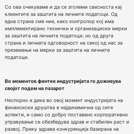
Со ова очекуваме и да се зголеми свесноста кај
клиентите за заштита на личните податоци. Од
една страна сме ние, како контролор кој има
имплементирано технички и организациски мерки
за заштита на личните податоци, но од друга
страна и личната одговорност на секој од нас за
преземање на мерки за заштита на личните
податоци.
Во моментов финтек индустријата го доживува
својот подем на пазарот
Неспорно е дека во овој момент индустријата на
финансиски друштва е најдинамична од сите
аспекти, и само со добро поставено корпоративно
управување се обезбедува здрав и стабилен раст и
развој. Преку здрава конкуренција базирана на