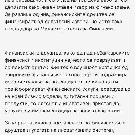
депозити како нивен главен извор на финансирање.
За разлика од нив, финансиските друштва се
финансираат од сопствени извори, но исто така
под надзор на Министерството за Финансии.
Финансиските друштва, како дел од небанкарските
финансиски институции најчесто се поврзуваат и
со поимот финтек. Финтек е всушност кратенка од
зборовите “финансиска технологија” и подразбира
искористување на потенцијалот целосно да ги
трансформираат финансиските услуги, воведување
на нови бизнис модели, дигитални процеси и
продукти, со олеснет и иновативен пристап до
услугите и имплементација на нови технологии.
За корпоративната поставеност во финансиските
друштва и улогата на иновативните системи,