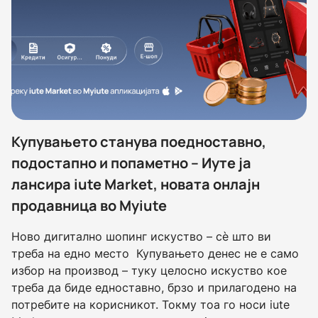
Купувањето станува поедноставно,
подостапно и попаметно – Иуте ја
лансира iute Market, новата онлајн
продавница во Myiute
Ново дигитално шопинг искуство – сè што ви
треба на едно место Купувањето денес не е само
избор на производ – туку целосно искуство кое
треба да биде едноставно, брзо и прилагодено на
потребите на корисникот. Токму тоа го носи iute