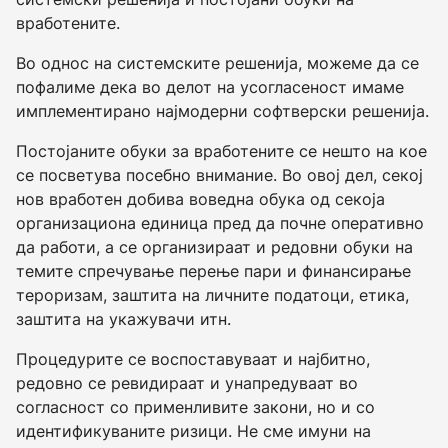
вработените.
Во однос на системските решенија, можеме да се
пофалиме дека во делот на усогласеност имаме
имплементирано најмодерни софтверски решенија.
Постојаните обуки за вработените се нешто на кое
се посветува посебно внимание. Во овој дел, секој
нов вработен добива воведна обука од секоја
организациона единица пред да почне оперативно
да работи, а се организираат и редовни обуки на
темите спречување перење пари и финансирање
тероризам, заштита на личните податоци, етика,
заштита на укажувачи итн.
Процедурите се воспоставуваат и најбитно,
редовно се ревидираат и унапредуваат во
согласност со применливите закони, но и со
идентификуваните ризици. Не сме имуни на