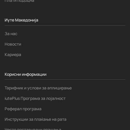
Плати подоцна
Иуте Македонија
За нас
Новости
Кариера
Корисни информации
Тарифник и услови за аплицирање
iutePlus Програма за лојалност
Реферал програма
Инструкции за плаќање на рата
Често поставувани прашања