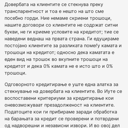
Довербата на клиентите се стекнува преку
транспарентност и тоа е нешто на што сме
посебно горди. Ние немаме скриени трошоци,
нашите договори со клиентите не содржат ситни
букви, не ги криеме условите на кредитот; тие се
наведени веднаш на првата страна. Ги едуцираме
постојано клиентите за разликата помеѓу камата и
трошоци на кредитот; односно дека каматата е
еден вид на трошок во вкупните трошоци на
кредитот и дека 0% камата не е исто што и 0%
трошоци.
Одговорното кредитирање е уште една алатка за
стекнување на довербата на клиентите. Во Иуте се
воспоставени критериуми за кредитирање кои
оневозможуваат презадолженост на клиентите.
Податоците кои ги прибираме заради обработка
на барањата за кредит се проверени и потврдени
од надворешни и независни извори. И во овој дел