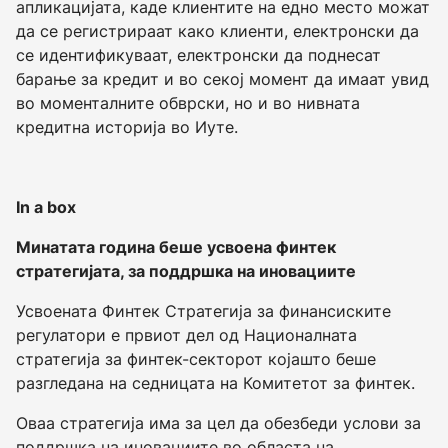
апликацијата, каде клиентите на едно место можат
да се регистрираат како клиенти, електронски да
се идентификуваат, електронски да поднесат
барање за кредит и во секој момент да имаат увид
во моменталните обврски, но и во нивната
кредитна историја во Иуте.
In a box
Минатата година беше усвоена финтек
стратегијата, за поддршка на иновациите
Усвоената Финтек Стратегија за финансиските
регулатори е првиот дел од Националната
стратегија за финтек-секторот којашто беше
разгледана на седницата на Комитетот за финтек.
Оваа стратегија има за цел да обезбеди услови за
поддршка на иновациите во областа на