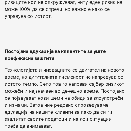
ризиците кои не опкружуваат, ниту еден ризик не
може 100% да се спречи, но важно е како се
управува со истиот.
Постојана едукација на клиентите за уште
поефикасна заштита
Технологијата и иновациите се двигател на новото
време, но дигиталната писменост не напредува со
истото темпо. Сето тоа го направи сајбер ризикот
можеби и најзначаен во денешно време. Постојано
се појавуваат нови шеми на обиди за злоупотреби
и измами. Затоа ние редовно спроведуваме
едукација на нашите клиенти за како да си ги
заштитат своите податоци и на кои ситуации
треба да внимаваат.