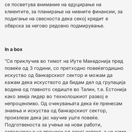
се посветува внимание на едуцирање на
клиентите, за планирање на нивните финансии, за
подигање на свесноста дека секој кредит е
обврска за негово редовно подмирување.
In a box
“Се приклучив во тимот на Иуте Македонија пред
повеќе од 3 години, со претходно повеќегодишно
искуство од банкарскиот сектор и можам да
кажам дека искуството да бидам дел од групација
водена од главното седиште во Талин, т.е. Естонија
како земја лидер во технолошкиот развој е
непроценливо. Од очекувањата дека ќе пренесам
знаења и искуства од банкарскиот сектор,
произлезе дека јас научив уште повеќе.
Подготвеноста за учење на нови работи,
запознавање на процеси од секој аспект, а не само