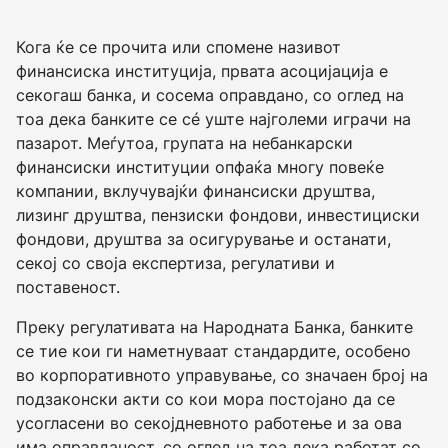
Кога ќе се прочита или спомене називот
финансиска институција, првата асоцијација е
секогаш банка, и сосема оправдано, со оглед на
тоа дека банките се сé уште најголеми играчи на
пазарот. Меѓутоа, групата на небанкарски
финансиски институции опфаќа многу повеќе
компании, вклучувајќи финансиски друштва,
лизинг друштва, пензиски фондови, инвестициски
фондови, друштва за осигурување и останати,
секој со своја експертиза, регулативи и
поставеност.
Преку регулативата на Народната Банка, банките
се тие кои ги наметнуваат стандардите, особено
во корпоративното управување, со значаен број на
подзаконски акти со кои мора постојано да се
усогласени во секојдневното работење и за ова
има оправданост, со оглед на тоа дека работат со