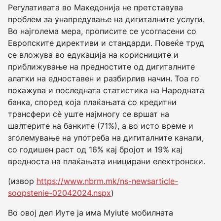
Регулативата во Македонија не претставува
проблем за унапредување на дигиталните услуги.
Во најголема мера, прописите се усогласени со
Европските директиви и стандарди. Повеќе труд
се вложува во едукација на корисниците и
приближување на предностите од дигиталните
алатки на едноставен и разбирлив начин. Тоа го
покажува и последната статистика на Народната
банка, според која плаќањата со кредитни
трансфери сѐ уште најмногу се вршат на
шалтерите на банките (71%), а во исто време и
зголемување на употреба на дигиталните канали,
со годишен раст од 16% кај бројот и 19% кај
вредноста на плаќањата иницирани електронски.
(извор
https://www.nbrm.mk/ns-newsarticle-
soopstenie-02042024.nspx
)
Во овој дел Иуте ја има Myiute мобилната