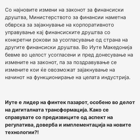
Со најновите измени на законот за финансиски
друштва, Министерството за финансии наметна
обврска за зајакнување на корпоративното
управување кај финансиските друштва со
конкретни рокови за усогласување од страна на
другите финансиски друштва. Во Иуте Македонија
бевме во целост усогласени и пред донесување на
измените на законот, па за поздравување се
измените кои ќе овозможат зајакнување на
начинот на функционирање на целата индустрија.
Иуте е лидер на финтек пазарот, особено во делот
на дигиталната трансформација. Како се
справувате со предизвиците од аспект на
регулатива, доверба и имплементација на новите
технологии?!