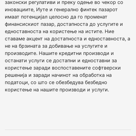
законски регулативи и преку одење во чекор со
иновациите, Иуте и генерално финтек пазарот
имаат потенцијал целосно да го променат
финансискиот пазар, достапноста до услугите и
едноставноста на користење на истите. Ние
ставаме акцент на достапноста и едноставноста, а
не на брзината за добивање на услугите и
производите. Нашите кредитни производи и
останати услуги се достапни и едноставни за
користење заради воспоставените софтверски
решенија и заради начинот на обработка на
податоци, со што се обезбедува безбедно
користење на нашите производи и услуги.