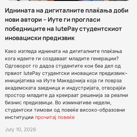
Иднината на дигиталните плаќања доби
нови автори – Иуте ги прогласи
победниците на IutePay студентскиот
иновациски предизвик
Како изгледа иднината на дигиталните плаќања
кога идеите ги создаваат младите генерации?
Одговорот го дадоа студентите кои беа дел од
првиот IutePay студентски иновациси предизвик–
иницијатива на Иуте Македонија која ги поврза
академската заедница и индустријата, отворајќи
простор младите да креираат решенија за реални
бизнис предизвици. Во изминативе недели,
студентски тимови од повеќе високо-образовни
институции
прочитај повеќе
July 10, 2026