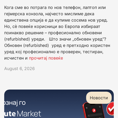
Кога сме во потрага по нов телефон, лаптоп или
гејмерска конзола, најчесто мислиме дека
единствена опција е да купиме сосема нов уред.
Но, сè повеќе корисници во Европа избираат
поинакво решение – професионално обновени
(refurbished) уреди. Што значи „обновен уред“?
Обновен (refurbished) уред е претходно користен
уред кој професионално е проверен, тестиран,
исчистен и
прочитај повеќе
August 6, 2026
Новости