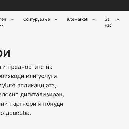
лен
Осигурување
iuteMarket
За
ик
нас
ри
ги предностите на
роизводи или услуги
yiute апликацијата,
елосно дигитализиран,
пни партнери и понуди
со доверба.