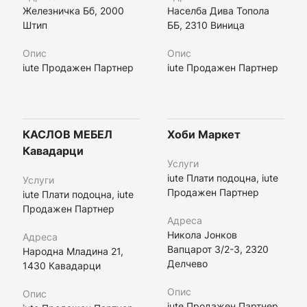
Железничка Бб, 2000
Населба Дива Топола
Штип
ББ, 2310 Виница
Опис
Опис
iute Продажен Партнер
iute Продажен Партнер
КАСЛОВ МЕБЕЛ
Хоби Маркет
Кавадарци
Услуги
iute Плати подоцна, iute
Услуги
Продажен Партнер
iute Плати подоцна, iute
Продажен Партнер
Адреса
Никола Јонков
Адреса
Вапцарот 3/2-3, 2320
Народна Младина 21,
Делчево
1430 Кавадарци
Опис
Опис
iute Продажен Партнер