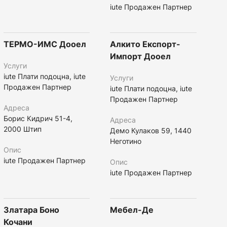
iute Продажен Партнер
ТЕРМО-ИМС Дооел
Алкито Експорт-
Импорт Дооел
Услуги
iute Плати подоцна, iute
Услуги
Продажен Партнер
iute Плати подоцна, iute
Продажен Партнер
Адреса
Борис Кидрич 51-4,
Адреса
2000 Штип
Демо Кулаков 59, 1440
Неготино
Опис
iute Продажен Партнер
Опис
iute Продажен Партнер
Златара Боно
Мебел-Де
Кочани