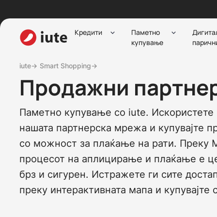
Кредити
Паметно
Дигита
купување
паричн
iute→
Smart Shopping→
Продажни партне
Паметно купување со iute. Искористете 
нашата партнерска мрежа и купувајте п
со можност за плаќање на рати. Преку M
процесот на аплицирање и плаќање е ц
брз и сигурен. Истражете ги сите доста
преку интерактивната мапа и купувајте 