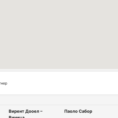
тнер
Вирент Дооел –
Паоло Сабор
Виница