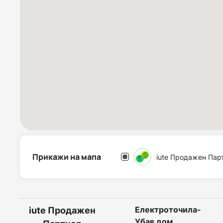
Прикажи на мапа
iute Продажен Пар
Електроточила-
iute Продажен
Убав дом