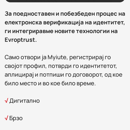
За поедноставен и побезбеден процес на
електронска верификација на идентитет,
ги интегриравме новите технологии на
Evroptrust.
Само отвори ја Myiute, регистрирај го
својот профил, потврди го идентитетот,
аплицирај и потпиши го договорот, од кое
било место и во кое било време.​
√
Дигитално
√
Брзо