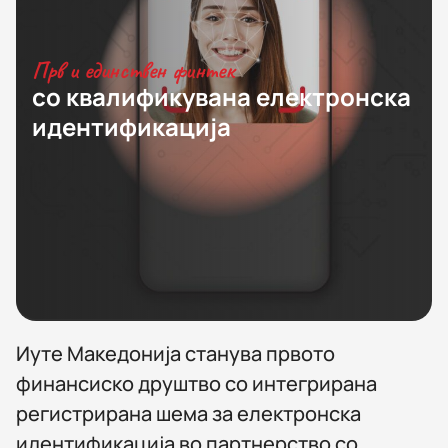
Прв и единствен финтек
со квалификувана електронска
идентификација
Иуте Македонија станува првото
финансиско друштво со интегрирана
регистрирана шема за електронска
идентификација во партнерство со