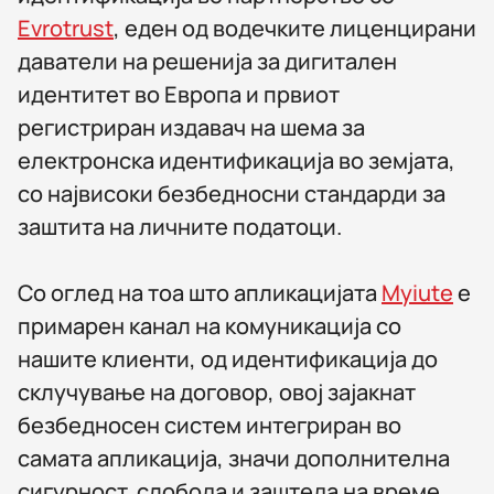
Evrotrust
, еден од водечките лиценцирани
даватели на решенија за дигитален
идентитет во Европа и првиот
регистриран издавач на шема за
електронска идентификација во земјата,
со највисоки безбедносни стандарди за
заштита на личните податоци.
Со оглед на тоа што апликацијата
Myiute
е
примарен канал на комуникација со
нашите клиенти, од идентификација до
склучување на договор, овој зајакнат
безбедносен систем интегриран во
самата апликација, значи дополнителна
сигурност, слобода и заштеда на време,