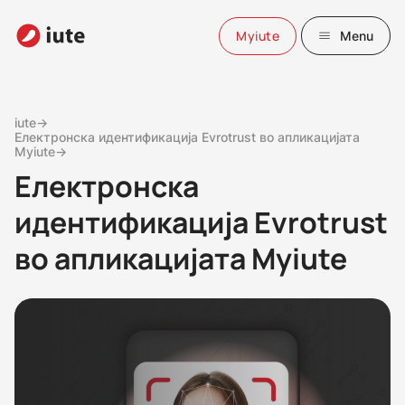
Myiute
Menu
iute→
Електронска идентификација Evrotrust во апликацијата
Myiute→
Електронска
идентификација Evrotrust
во апликацијата Myiute