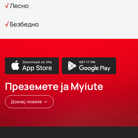
√
Лесно
√
Безбедно
Преземете ја Myiute
Дознај повеќе →