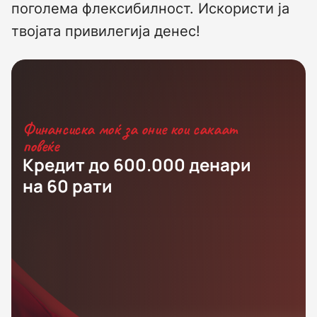
поголема флексибилност. Искористи ја
твојата привилегија денес!
Финансиска моќ за оние кои сакаат
повеќе
Кредит до 600.000 денари
на 60 рати