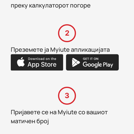
преку калкулаторот погоре
2
Преземете ја Myiute апликацијата
3
Пријавете се на Myiute со вашиот
матичен број