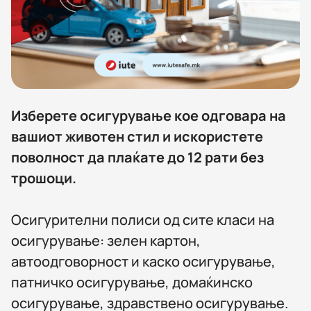
Изберете осигурување кое одговара на
вашиот животен стил и искористете
поволност да плаќате до 12 рати без
трошоци.
Oсигурителни полиси од сите класи на
осигурување: зелен картон,
автоодговорност и каско осигурување,
патничко осигурување, домаќинско
осигурување, здравствено осигурување.