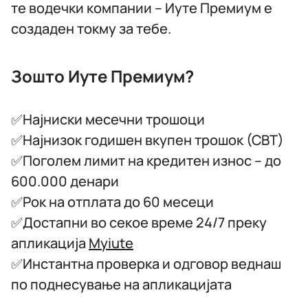
те водечки компании – Иуте Премиум е
создаден токму за тебе.
Зошто Иуте Премиум?
✅Најниски месечни трошоци
✅Најнизок годишен вкупен трошок (СВТ)
✅Поголем лимит на кредитен износ – до
600.000 денари
✅Рок на отплата до 60 месеци
✅Достапни во секое време 24/7 преку
апликација
Myiute
✅Инстантна проверка и одговор веднаш
по поднесување на апликацијата