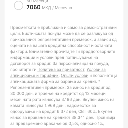
60 Месеци
7060
МКД / Месечно
Пресметката е приближна и само за демонстративни
цели. Вистинската понуда може да се разликува од
прикажаниот репрезентативен примерок, а зависи од
оцената на вашата кредитна способност и останати
фактори. Внимателно прочитајте ги преддоговорните
информации и услови пред потпишување на
договорот за кредит. За персонализирана понуда,
прочитајте ги
Политика за приватност
,
Услови за
аплицирање и тарифник
,
Општи услови
и пополнете ја
апликациската форма за барање за кредит. *
Репрезентативен примерок: За износ на кредит од
30.000 ден. и траење на кредитот од 12 месеци,
месечната рата изнесува 3.196 ден. Вкупен износ на
камата изнесува 1.969 ден., надоместок за
одобрување на кредит 6.372 ден, СВТ 60%. Вкупен
износ за враќање на кредитот 38.341 ден. Провизија
за предвремено враќање од 0,5%, односно 1%,