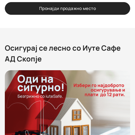
Пронајди продажно место
Oсигурај се лесно со Иуте Сафе
АД Скопје