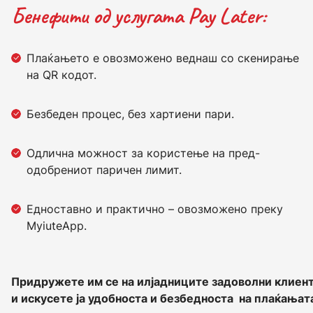
Бенефити од услугата Pay Later:
Плаќањето е овозможено веднаш со скенирање
на QR кодот.
Безбеден процес, без хартиени пари.
Одлична можност за користење на пред-
одобрениот паричен лимит.
Едноставно и практично – овозможено преку
MyiuteApp.
и искусете ја удобноста и безбедноста  на плаќањата