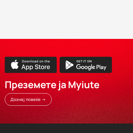
Преземете ја Myiute
Дознај повеќе →