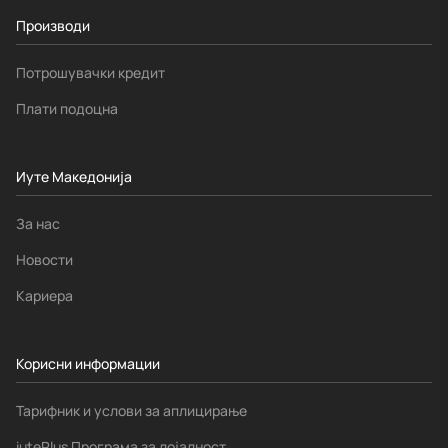
Производи
Потрошувачки кредит
Плати подоцна
Иуте Македонија
За нас
Новости
Кариера
Корисни информации
Тарифник и услови за аплицирање
iutePlus Програма за лојалност