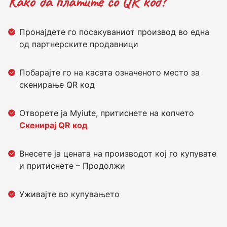
Како да платите со QR код?
Пронајдете го посакуваниот производ во една
од партнерските продавници
Побарајте го на касата означеното место за
скенирање QR код
Отворете ја Myiute, притиснете на копчето
Скенирај QR код
Внесете ја цената на производот кој го купувате
и притиснете – Продолжи
Уживајте во купувањето