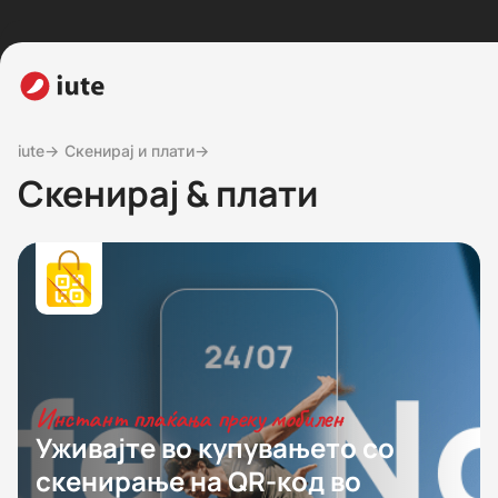
iute→
Скенирај и плати→
Скенирај & плати
Инстант плаќања преку мобилен
Уживајте во купувањето со
скенирање на QR-код во