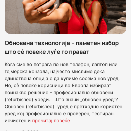
Обновена технологија – паметен избор
што сè повеќе луѓе го прават
Кога сме во потрага по нов телефон, лаптоп или
гејмерска конзола, најчесто мислиме дека
единствена опција е да купиме сосема нов уред.
Но, сè повеќе корисници во Европа избираат
поинакво решение – професионално обновени
(refurbished) уреди. Што значи „обновен уред“?
Обновен (refurbished) уред е претходно користен
уред кој професионално е проверен, тестиран,
исчистен и
прочитај повеќе