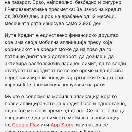
на пазарот. Брзо, најповолно, безбедно и сигурно.
ℹ️ Репрезентативна пресметка: За износ на кредит
од 30.000 ден. и рок на враќање од 12 месеци,
месечната рата изнесува само 2.926 ден.
Иуте Кредит е единствено финансиско друштво
кое има своја мобилна апликација преку која
корисникот на кредит може да најпрво да го
потпише дигитално договорот, да дознае и да
активира расположлив паричен лимит, да го следи
статусот на кредитот во секое време и да добива
персонализирани понуди кај трговските партнери
кај кои Iute овозможува купување на рати.
Myiute е современа мобилна апликација која го
прави аплицирањето за кредит брзо и едноставно,
од секое место и време од денот. Сѐ што треба да
направите е да ја симнете мобилната апликација
од
Google Play
или
App Store
, или пак да се
најавите на постоечката, да го изберете