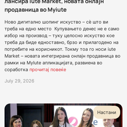
лансира iute Market, новата онлајн
продавница во Myiute
Ново дигитално шопинг искуство – сè што ви
треба на едно место Купувањето денес не е само
избор на производ – туку целосно искуство кое
треба да биде едноставно, брзо и прилагодено на
потребите на корисникот. Токму тоа го носи iute
Market – новата интегрирана онлајн продавница во
рамки на MyIute апликацијата, развиена во
соработка
прочитај повеќе
July 29, 2026
Настани