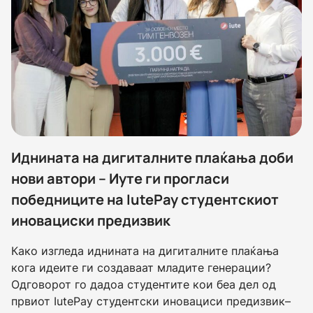
Иднината на дигиталните плаќања доби
нови автори – Иуте ги прогласи
победниците на IutePay студентскиот
иновациски предизвик
Како изгледа иднината на дигиталните плаќања
кога идеите ги создаваат младите генерации?
Одговорот го дадоа студентите кои беа дел од
првиот IutePay студентски иновациси предизвик–