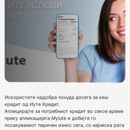
Искористете најдобра понуда досега за кеш
кредит од Иуте Кредит.
Аплицирајте за потребниот кредит во секое време
преку апликацијата Myiute и добијте го
посакуваниот паричен износ сега, со најниска рата