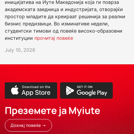
иницијатива на Иуте Македонија која ги поврза
академската заедница и индустријата, отворајќи
простор младите да креираат решенија за реални
бизнис предизвици. Во изминативе недели,
студентски тимови од повеќе високо-образовни
институции
прочитај повеќе
July 10, 2026
Преземете ја Myiute
Дознај повеќе →