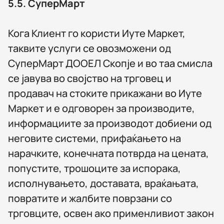
5.5.
СуперМарт
Кога Клиент го користи Иуте Маркет,
таквите услуги се овозможени од
СуперМарт ДООЕЛ Скопје и во таа смисла
се јавува во својство на трговец и
продавач на стоките прикажани во Иуте
Маркет и е одговорен за производите,
информациите за производот добиени од
неговите системи, прифаќањето на
нарачките, конечната потврда на цената,
попустите, трошоците за испорака,
исполнувањето, доставата, враќањата,
повратите и жалбите поврзани со
трговците, освен ако применливиот закон