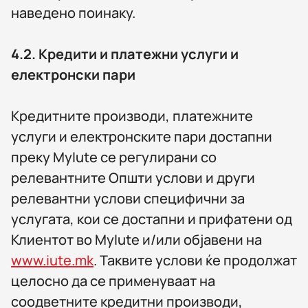
наведено поинаку.
4.2.
Кредити
и платежни услуги и
електронски пари
Кредитните производи, платежните
услуги и електронските пари достапни
преку MyIute се регулирани со
релевантните Општи услови и други
релевантни услови специфични за
услугата, кои се достапни и прифатени од
Клиентот во MyIute и/или објавени на
www.iute.mk
. Таквите услови ќе продолжат
целосно да се применуваат на
соодветните кредитни производи,