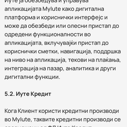
Иуте ја обезбедува и управува
апликацијата MyIute како дигитална
платформа и кориснички интерфејс и
може да обезбеди или олесни пристап до
одредени функционалности во
апликацијата, вклучувајќи пристап до
кориснички сметки, навигација, поддршка
на ниво на апликација, текови на плаќања,
интеграција на пазар, аналитика и други
дигитални функции.
5.2.
Иуте Кредит
Кога Клиент користи кредитни производи
во MyIute, таквите кредитни производи се