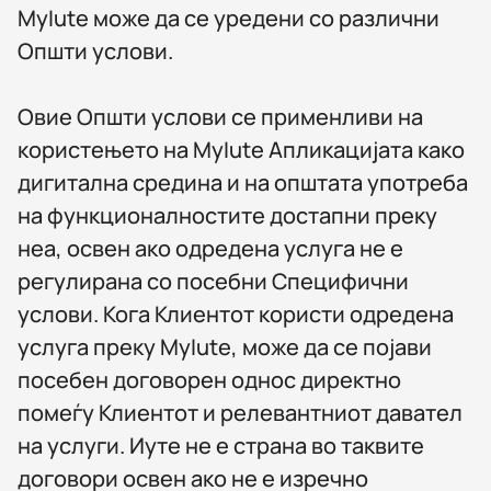
MyIute може да се уредени со различни
Општи услови.
Овие Општи услови се применливи на
користењето на MyIute Апликацијата како
дигитална средина и на општата употреба
на функционалностите достапни преку
неа, освен ако одредена услуга не е
регулирана со посебни Специфични
услови. Кога Клиентот користи одредена
услуга преку MyIute, може да се појави
посебен договорен однос директно
помеѓу Клиентот и релевантниот давател
на услуги. Иуте не е страна во таквите
договори освен ако не е изречно