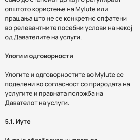
општото користење на MyIute или
прашања што не се конкретно опфатени
во релевантните посебни услови на некој
од Давателите на услуги.
Улоги и одговорности
Улогите и одговорностите во MyIute се
поделени во согласност со природата на
услугите и правната положба на
Давателот на услуги.
5.1.
Иуте