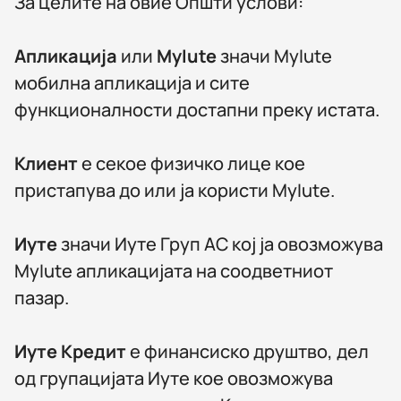
За целите на овие Општи услови:
Апликација
или
MyIute
значи MyIute
мобилна апликација и сите
функционалности достапни преку истата.
Клиент
е секое физичко лице кое
пристапува до или ја користи MyIute.
Иуте
значи Иуте Груп АС кој ја овозможува
MyIute апликацијата на соодветниот
пазар.
Иуте Кредит
е финансиско друштво, дел
од групацијата Иуте кое овозможува