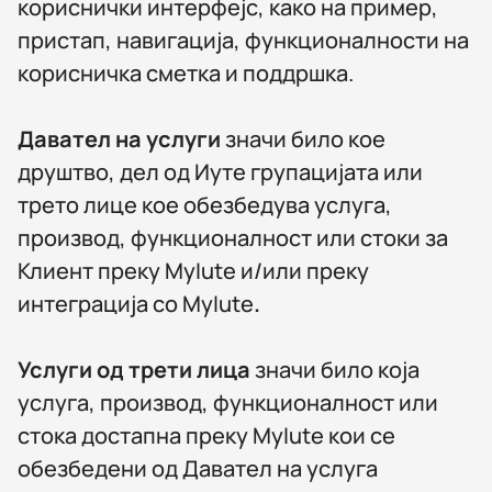
кориснички интерфејс, како на пример,
пристап, навигација, функционалности на
корисничка сметка и поддршка.
Давател на услуги
значи било кое
друштво, дел од Иуте групацијата или
трето лице кое обезбедува услуга,
производ, функционалност или стоки за
Клиент преку MyIute и/или преку
интеграција со MyIute
.
Услуги од трети лица
значи било која
услуга, производ, функционалност или
стока достапна преку MyIute кои се
обезбедени од Давател на услуга