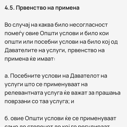
4.5.
Првенство на примена
Во случај на каква било несогласност
помеѓу овие Општи услови и било кои
општи или посебни услови на било кој од
Давателите на услуги, првенство на
примена ќе имаат:
а. Посебните услови на Давателот на
услуги што се применуваат на
релевантната услуга ќе важат за прашања
поврзани со таа услуга; и
б. овие Општи услови ќе се применуваат
само до степенот до кој го регулираат