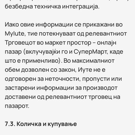
безбедна техничка интеграција.
Иако овие информации се прикажани во
MyIute, тие потекнуваат од релевантниот
Трговецот во маркет простор – онлајн
пазар (вклучувајќи го и СуперМарт, каде
што е применливо). Во максималниот
обем дозволен со закон, Иуте не е
одговорен за неточности, пропусти или
застарени информации за производот
доставени од релевантниот трговец на
пазарот.
7.3.
Количка и купување