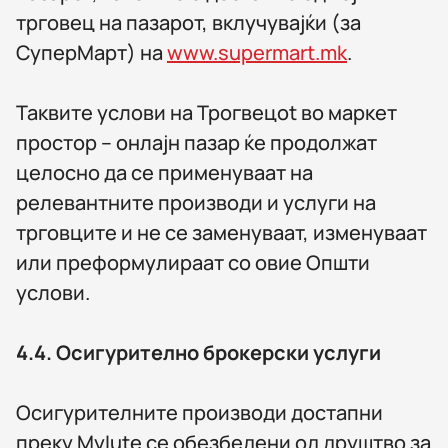
трговец на пазарот, вклучувајќи (за
СуперМарт) на
www.supermart.mk
.
Таквите услови на Трогвецot во маркет
простор – онлајн пазар ќе продолжат
целосно да се применуваат на
релевантните производи и услуги на
трговците и не се заменуваат, изменуваат
или преформулираат со овие Општи
услови.
4.4.
Осигурително брокерски услуги
Осигурителните производи достапни
преку MyIute се обезбедени од друштво за