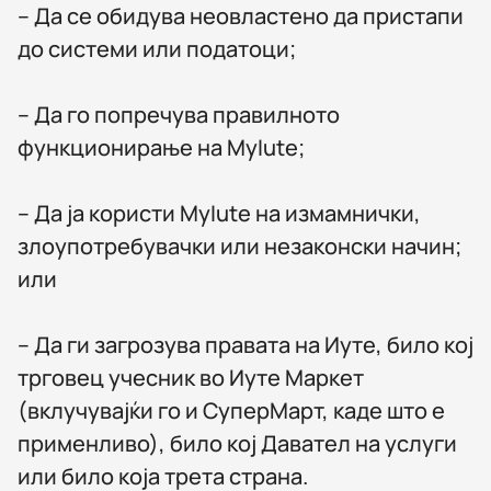
– Да се обидува неовластено да пристапи
до системи или податоци;
– Да го попречува правилното
функционирање на MyIute;
– Да ја користи MyIute на измамнички,
злоупотребувачки или незаконски начин;
или
– Да ги загрозува правата на Иуте, било кој
трговец учесник во Иуте Маркет
(вклучувајќи го и СуперМарт, каде што е
применливо), било кој Давател на услуги
или било која трета страна.