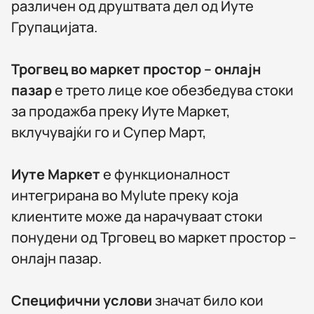
различен од друштвата дел од Иуте
Групацијата.
Трогвец во маркет простор – онлајн
пазар
е трето лице кое обезбедува стоки
за продажба преку Иуте Маркет,
вклучувајќи го и Супер Март,
Иуте Маркет
е функционалност
интегрирана во MyIute преку која
клиентите може да нарачуваат стоки
понудени од Трговец во маркет простор –
онлајн пазар.
Специфични услови
значат било кои