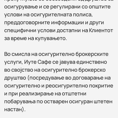
осигурување и се регулирани со општите
услови на осигурителната полиса,
преддоговорните информации и други
специфични услови достапни на Клиентот
за време на купувањето.
Во смисла на осигурително брокерските
услуги, Иуте Сафе се јавува единствено
во својство на осигурително брокерско
друштво (посредување во договарање на
осигурително и реосигурително покритие
и при реализирање на отштетни
побарувања по остварен осигуран штетен
настан).