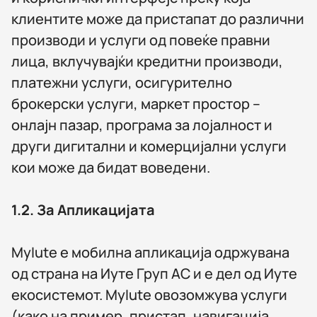
клиентите може да пристапат до различни
производи и услуги од повеќе правни
лица, вклучувајќи кредитни производи,
платежни услуги, осигурително
брокерски услуги, маркет простор –
онлајн пазар, програма за лојалност и
други дигитални и комерцијални услуги
кои може да бидат воведени.
1.2.
За Апликацијата
MyIute е мобилна апликација одржувана
од страна на Иуте Груп АС и е дел од Иуте
екосистемот. MyIute овозомжува услуги
(како на пример, пристап, навигација,