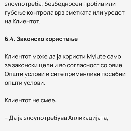
злоупотреба, безбедносен пробив или
губење контрола врз сметката или уредот
на Клиентот.
6.4.
Законско користење
Клиентот може да ја користи MyIute само
за законски цели и во согласност со овие
Општи услови и сите применливи посебни
општи услови.
Клиентот не смее:
– Да ја злоупотребува Апликацијата;