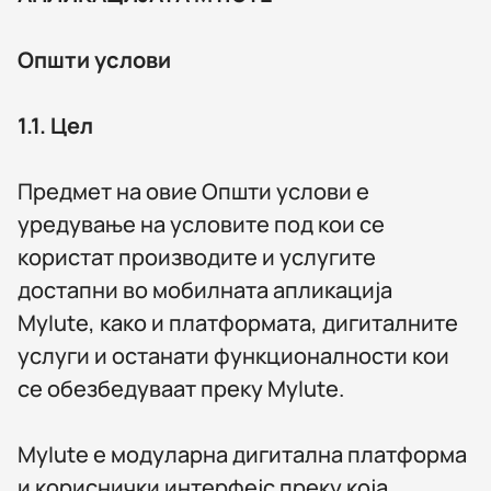
Општи услови
1.1.
Цел
Предмет на овие Општи услови е
уредување на условите под кои се
користат производите и услугите
достапни во мобилната апликација
MyIute, како и платформата, дигиталните
услуги и останати функционалности кои
се обезбедуваат преку MyIute.
MyIute е модуларна дигитална платформа
и кориснички интерфејс преку која