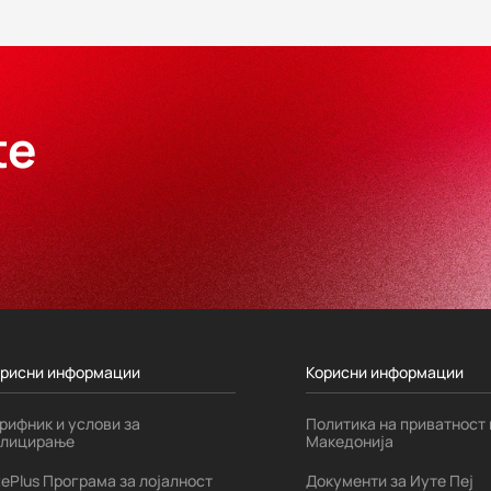
te
орисни информации
Корисни информации
рифник и услови за
Политика на приватност 
плицирање
Македонија
tePlus Програма за лојалност
Документи за Иуте Пеј