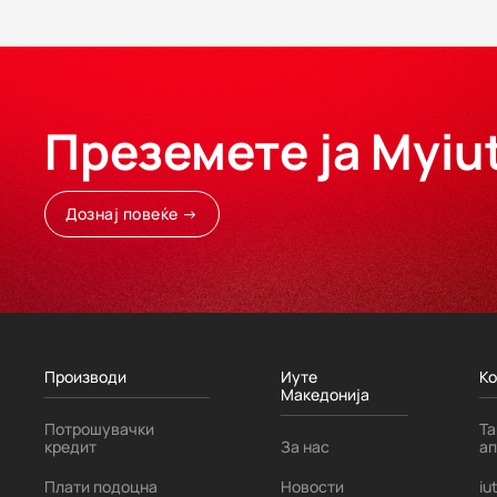
Преземете ја Myiu
Дознај повеќе →
Производи
Иуте
К
Македонија
Потрошувачки
Та
кредит
За нас
а
Плати подоцна
Новости
iu