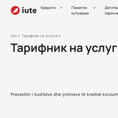
Кредити
Паметно
Дигита
купување
паричн
iute→
Тарифник на услуги→
Тарифник на услуг
Prezantim i kushteve dhe çmimeve të kredisë konsumat