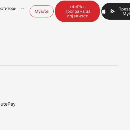
iutePlus
ститори
През
Myiute
Програма за
Myi
лојалност
IutePay.