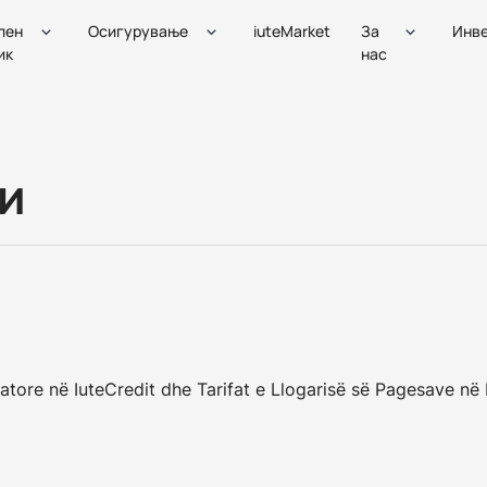
лен
Осигурување
iuteMarket
За
Инве
ик
нас
и
ore në IuteCredit dhe Tarifat e Llogarisë së Pagesave​ në 