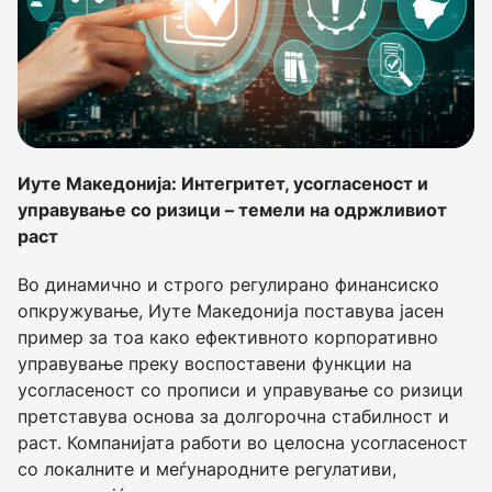
Иуте Македонија: Интегритет, усогласеност и
управување со ризици – темели на одржливиот
раст
Во динамично и строго регулирано финансиско
опкружување, Иуте Македонија поставува јасен
пример за тоа како ефективното корпоративно
управување преку воспоставени функции на
усогласеност со прописи и управување со ризици
претставува основа за долгорочна стабилност и
раст. Компанијата работи во целосна усогласеност
со локалните и меѓународните регулативи,