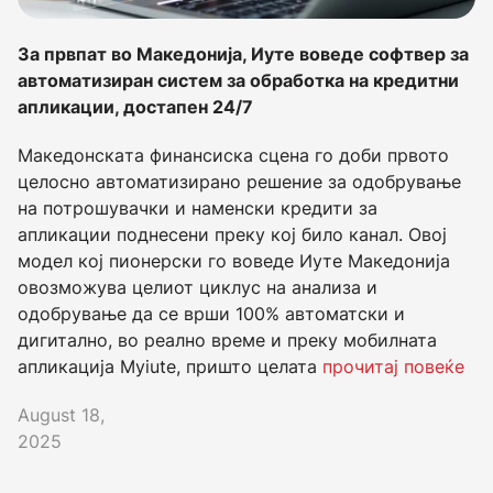
За првпат во Македонија, Иуте воведе софтвер за
автоматизиран систем за обработка на кредитни
апликации, достапен 24/7
Македонскaта финансиска сцена го доби првото
целосно автоматизирано решение за одобрување
на потрошувачки и наменски кредити за
апликации поднесени преку кој било канал. Овој
модел кој пионерски го воведе Иуте Македонија
овозможува целиот циклус на анализа и
одобрување да се врши 100% автоматски и
дигитално, во реално време и преку мобилната
апликација Myiute, пришто целата
прочитај повеќе
August 18,
2025