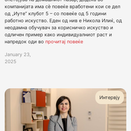
компанијата има сѐ повеќе вработени кои се дел
од „Иуте“ клубот 5 – со повеќе од 5 години
работно искуство. Еден од нив е Никола Илиќ, од
неодамна обучувач за корисничко искуство и
одличен пример како индивидуалниот раст и
напредок оди во
прочитај повеќе
January 23,
2025
Интервју