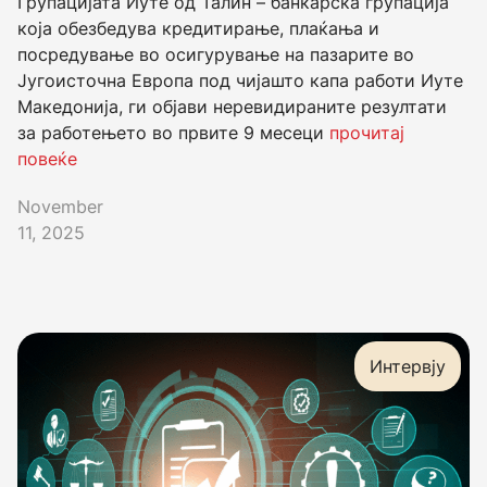
Групацијата Иуте од Талин – банкарска групација
која обезбедува кредитирање, плаќања и
посредување во осигурување на пазарите во
Југоисточна Европа под чијашто капа работи Иуте
Македонија, ги објави неревидираните резултати
за работењето во првите 9 месеци
прочитај
повеќе
November
11, 2025
Интервју