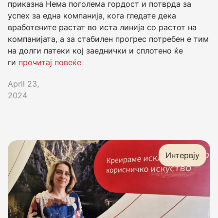
приказна Нема поголема гордост и потврда за
успех за една компанија, кога гледате дека
вработените растат во иста линија со растот на
компанијата, а за стабилен прогрес потребен е тим
на долги патеки кој заеднички и сплотено ќе
ги
прочитај повеќе
April 23,
2024
Интервју