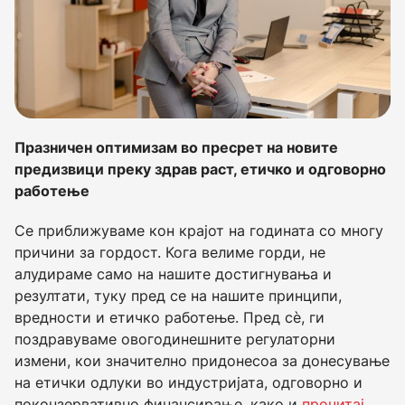
Празничен оптимизам во пресрет на новите
предизвици преку здрав раст, етичко и одговорно
работење
Се приближуваме кон крајот на годината со многу
причини за гордост. Кога велиме горди, не
алудираме само на нашите достигнувања и
резултати, туку пред се на нашите принципи,
вредности и етичко работење. Пред сѐ, ги
поздравуваме овогодинешните регулаторни
измени, кои значително придонесоа за донесување
на етички одлуки во индустријата, одговорно и
поконзервативно финансирање, како и
прочитај