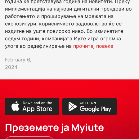
година ќе претставува година на новитети. Преку
имплементација на најнови дигитални трендови во
работењето и проширување на мрежата на
експозитури, корисничкото задоволство ќе се
издигне на уште повисоко ниво. Во изминатите
седум години, компанијата Иуте игра огромна
улога во редефинирање на
прочитај повеќе
February 6,
2024
Преземете ја Myiute