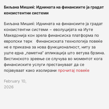
Биљана Мишиќ: Иднината на финансиите ја градат
конзистентни системи
Биљана Мишиќ: Иднината на финансиите ја градат
конзистентни системи − еволуцијата на Иуте
Македонија кон зрела финансиска платформа по
европски терк Финансиската технологија повеќе
не е приказна за нова функционалност, ниту за
уште една „паметна“ апликација што ветува брзина.
Вистинското зреење се случува во моментот кога
финансиските услуги престануваат да се
појавуваат како изолирани
прочитај повеќе
February 10,
2026