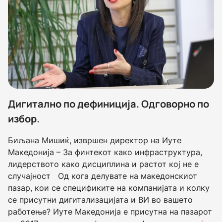
Дигитално по дефиниција. Одговорно по
избор.
Биљана Мишиќ, извршен директор на Иуте
Македонија – За финтекот како инфраструктура,
лидерството како дисциплина и растот кој не е
случајност Од кога делувате на македонскиот
пазар, кои се спецификите на компанијата и колку
се присутни дигитализацијата и ВИ во вашето
работење? Иуте Македонија е присутна на пазарот