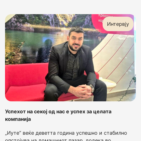
Интервју
Успехот на секој од нас е успех за целата
компанија
„Иуте“ веќе деветта година успешно и стабилно
опстојува на домашниот пазар, додека во