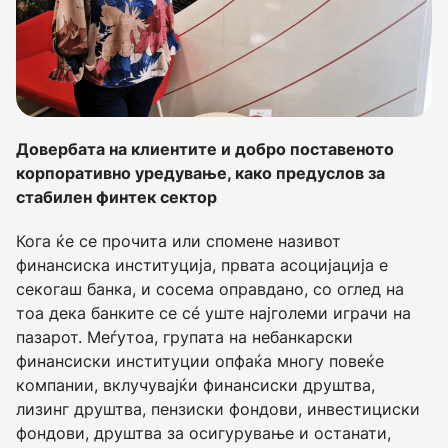
Довербата на клиентите и добро поставеното
корпоративно уредување, како предуслов за
стабилен финтек сектор
Кога ќе се прочита или спомене називот
финансиска институција, првата асоцијација е
секогаш банка, и сосема оправдано, со оглед на
тоа дека банките се сé уште најголеми играчи на
пазарот. Меѓутоа, групата на небанкарски
финансиски институции опфаќа многу повеќе
компании, вклучувајќи финансиски друштва,
лизинг друштва, пензиски фондови, инвестициски
фондови, друштва за осигурување и останати,