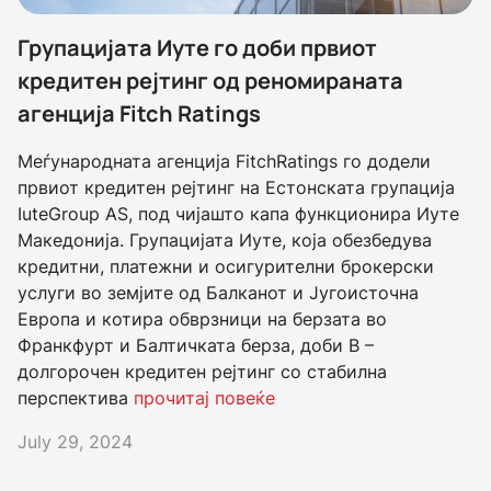
Групацијата Иуте го доби првиот
кредитен рејтинг од реномираната
агенција Fitch Ratings
Меѓународната агенција FitchRatings го додели
првиот кредитен рејтинг на Естонската групација
IuteGroup AS, под чијашто капа функционира Иуте
Македонија. Групацијата Иуте, која обезбедува
кредитни, платежни и осигурителни брокерски
услуги во земјите од Балканот и Југоисточна
Европа и котира обврзници на берзата во
Франкфурт и Балтичката берза, доби B –
долгорочен кредитен рејтинг со стабилна
перспектива
прочитај повеќе
July 29, 2024