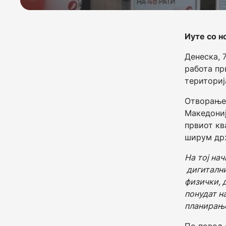
Иуте со н
Денеска, 
работа пр
териториј
Отворањет
Македониј
првиот кв
ширум др
На тој на
дигитални
физички, 
понудат н
планирањ