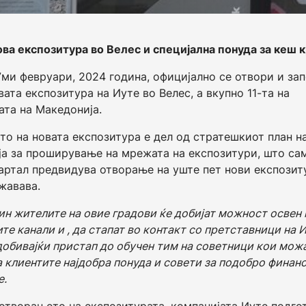
ова експозитура во
Велес
и
специјална понуда за
кеш 
7ми февруари, 2024 година, официјално се отвори и за
вата експозитура на Иуте во Велес, а вкупно 11-та на
ата на Македонија.
о на новата експозитура е дел од стратешкиот план н
а за проширување на мрежата на експозитури, што са
артал предвидува отворање на уште пет нови експозит
жавава.
чин жителите на овие градови ќе добијат можност освен
те канали и , да стапат во контакт со претставници на 
добивајќи пристап до обучен тим на советници кои мож
а клиентите најдобра понуда и совети за подобро финан
е.