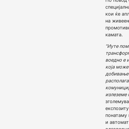
По повод 
специјалн
кои ќе ап
на живеењ
промотивн
камата.
”
Иуте поми
трансформ
воедно е 
која може
добивање 
располага
комуницир
излеземе 
зголемува
експозиту
понатаму 
и автомат