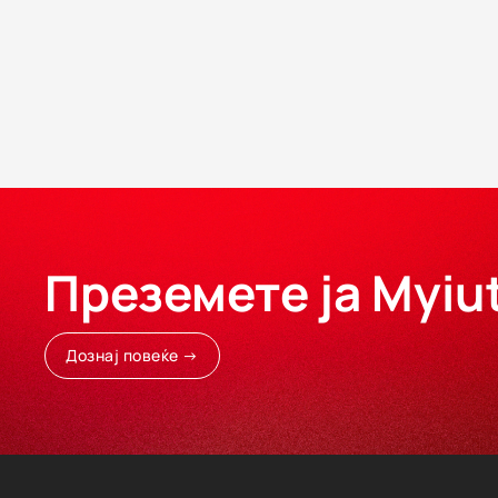
Преземете ја Myiu
Дознај повеќе →