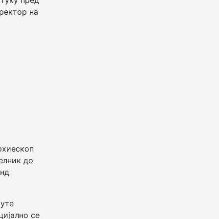
 туку пред
иректор на
Архиескоп
елник до
енд
Иуте
цијално се