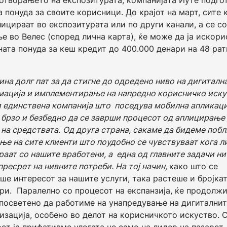
отворањето на експозитурата, компанијата Иуте подго
а понуда за своите корисници. До крајот на март, сите 
лицираат во експозитурата или по други канали, а се с
е во Велес (според лична карта), ќе може да ја искори
ата понуда за кеш кредит до 400.000 денари на 48 рат
на долг пат за да стигне до одредено ниво на дигиталн
ација и имплементирање на напредно корисничко искус
и единствена компанија што поседува мобилна апликаци
 брзо и безбедно да се заврши процесот од аплицирање
на средствата.
Од друга страна, сакаме да бидеме побл
ње на сите клиенти што поудобно се чувствуваат кога л
аат со нашите вработени, а една од главните задачи ни
пресрет на нивните потреби. На тој начин,
како што се
ше интересот за нашите услуги, така растеше и бројкат
ри. Паралелно со процесот на експанзија, ќе продолж
посветено да работиме на унапредување на дигитални
изација, особено во делот на корисничкото искуство. 