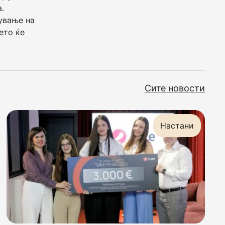
.
ување на
ето ќе
Сите новости
Настани