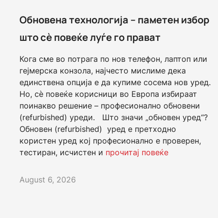
Обновена технологија – паметен избор
што сè повеќе луѓе го прават
Кога сме во потрага по нов телефон, лаптоп или
гејмерска конзола, најчесто мислиме дека
единствена опција е да купиме сосема нов уред.
Но, сè повеќе корисници во Европа избираат
поинакво решение – професионално обновени
(refurbished) уреди. Што значи „обновен уред“?
Обновен (refurbished) уред е претходно
користен уред кој професионално е проверен,
тестиран, исчистен и
прочитај повеќе
August 6, 2026