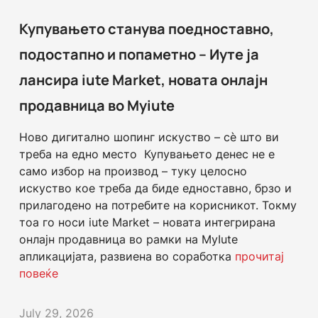
Купувањето станува поедноставно,
подостапно и попаметно – Иуте ја
лансира iute Market, новата онлајн
продавница во Myiute
Ново дигитално шопинг искуство – сè што ви
треба на едно место Купувањето денес не е
само избор на производ – туку целосно
искуство кое треба да биде едноставно, брзо и
прилагодено на потребите на корисникот. Токму
тоа го носи iute Market – новата интегрирана
онлајн продавница во рамки на MyIute
апликацијата, развиена во соработка
прочитај
повеќе
July 29, 2026