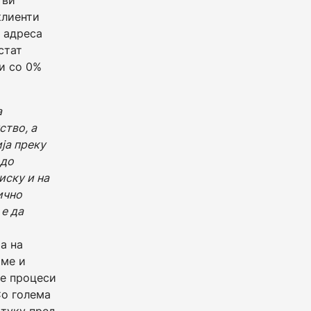
тви
клиенти
о адреса
стат
и со 0%
а
тво, а
ја преку
 до
иску и на
ично
 е да
а на
име и
те процеси
Со голема