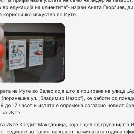
ст ја прифативме улогата не само на лидер на пазарот,
р во едукација на клиентите”- изјави Анета Ѓеорѓиев, д
а корисничко искуство во Иуте.
рата на Иуте во Велес која што е лоцирана на улица „
 (поранешна ул. „Владимир Назор“), ќе работи од понед
 9 до 17 часот и истата е опремена согласно новиот бр
 на Иуте.
та Иуте Кредит Македонија, која е дел од групацијата 
со седиште во Талин, на крајот на минатата година офи