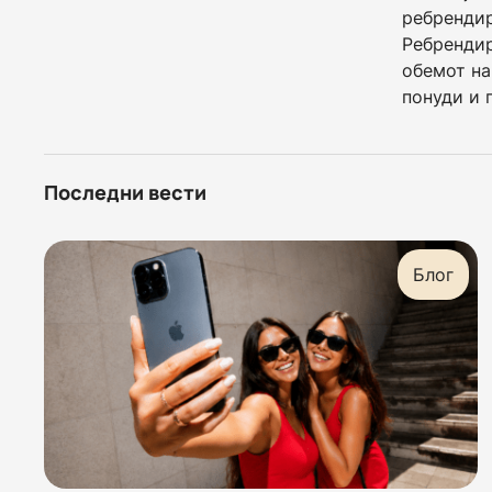
ребрендир
Ребрендир
обемот на
понуди и 
Последни вести
Блог