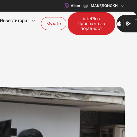
Viber
МАКЕДОНСКИ
iutePlus
Инвеститори
Myiute
Програма за
лојалност