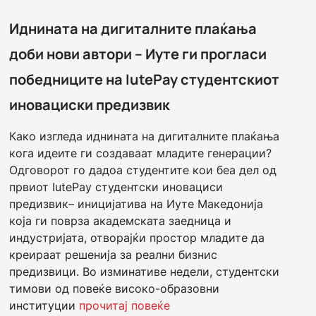
Иднината на дигиталните плаќања
доби нови автори – Иуте ги прогласи
победниците на IutePay студентскиот
иновациски предизвик
Како изгледа иднината на дигиталните плаќања
кога идеите ги создаваат младите генерации?
Одговорот го дадоа студентите кои беа дел од
првиот IutePay студентски иновациси
предизвик– иницијатива на Иуте Македонија
која ги поврза академската заедница и
индустријата, отворајќи простор младите да
креираат решенија за реални бизнис
предизвици. Во изминативе недели, студентски
тимови од повеќе високо-образовни
институции
прочитај повеќе