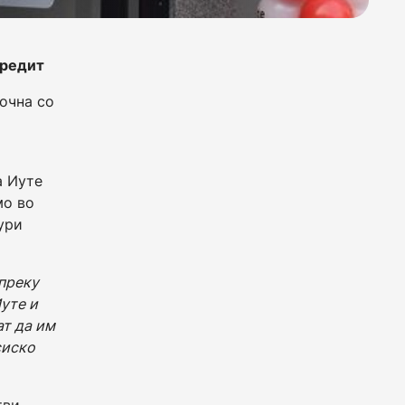
кредит
почна со
а Иуте
мо во
ури
 преку
Иуте и
ат да им
сиско