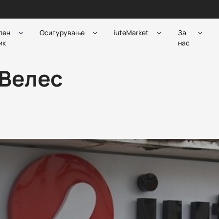
лен
Осигурување
iuteMarket
За
ик
нас
 Велес