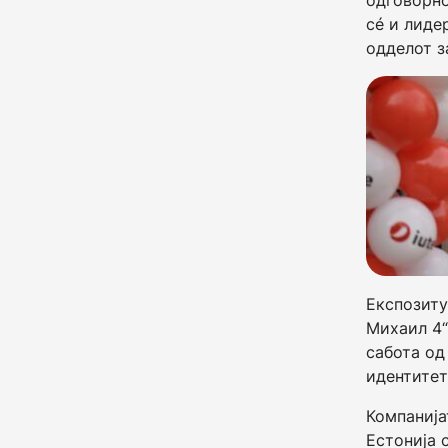
одговорно
сé и лиде
одделот з
Експозиту
Михаил 4“
сабота од
идентитет
Компанија
Естонија 