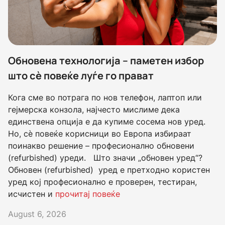
Обновена технологија – паметен избор
што сè повеќе луѓе го прават
Кога сме во потрага по нов телефон, лаптоп или
гејмерска конзола, најчесто мислиме дека
единствена опција е да купиме сосема нов уред.
Но, сè повеќе корисници во Европа избираат
поинакво решение – професионално обновени
(refurbished) уреди. Што значи „обновен уред“?
Обновен (refurbished) уред е претходно користен
уред кој професионално е проверен, тестиран,
исчистен и
прочитај повеќе
August 6, 2026