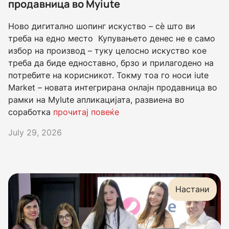
продавница во Myiute
Ново дигитално шопинг искуство – сè што ви
треба на едно место Купувањето денес не е само
избор на производ – туку целосно искуство кое
треба да биде едноставно, брзо и прилагодено на
потребите на корисникот. Токму тоа го носи iute
Market – новата интегрирана онлајн продавница во
рамки на MyIute апликацијата, развиена во
соработка
прочитај повеќе
July 29, 2026
Настани