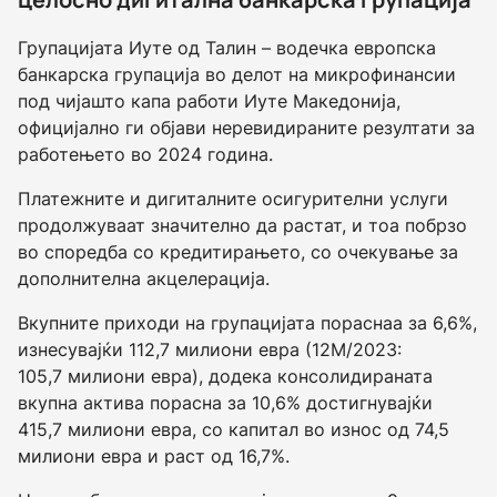
Групацијата Иуте од Талин – водечка европска
банкарска групација во делот на микрофинансии
под чијашто капа работи Иуте Македонија,
официјално ги објави неревидираните резултати за
работењето во 2024 година.
Платежните и дигиталните осигурителни услуги
продолжуваат значително да растат, и тоа побрзо
во споредба со кредитирањето, со очекување за
дополнителна акцелерација.
Вкупните приходи на групацијата пораснаа за 6,6%,
изнесувајќи 112,7 милиони евра (12M/2023:
105,7 милиони евра), додека консолидираната
вкупна актива порасна за 10,6% достигнувајќи
415,7 милиони евра, со капитал во износ од 74,5
милиони евра и раст од 16,7%.