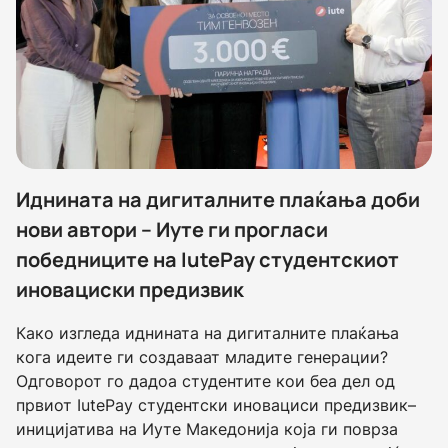
Иднината на дигиталните плаќања доби
нови автори – Иуте ги прогласи
победниците на IutePay студентскиот
иновациски предизвик
Како изгледа иднината на дигиталните плаќања
кога идеите ги создаваат младите генерации?
Одговорот го дадоа студентите кои беа дел од
првиот IutePay студентски иновациси предизвик–
иницијатива на Иуте Македонија која ги поврза