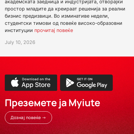
академската заедница и индустријата, отворајќи
простор младите да креираат решенија за реални
бизнис предизвици. Во изминативе недели,
студентски тимови од повеќе високо-образовни
институции
прочитај повеќе
July 10, 2026
Преземете ја Myiute
Дознај повеќе →