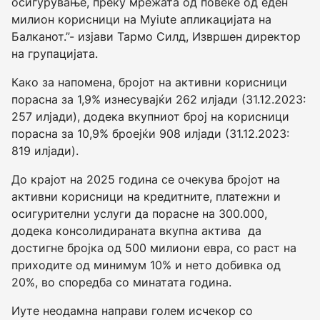
осигурување, преку мрежата од повеќе од еден
милион корисници на Myiute апликацијата на
Балканот.”- изјави Тармо Силд, Извршен директор
на групацијата.
Како за напомена, бројот на активни корисници
порасна за 1,9% изнесувајќи 262 илјади (31.12.2023:
257 илјади), додека вкупниот број на корисници
порасна за 10,9% броејќи 908 илјади (31.12.2023:
819 илјади).
До крајот на 2025 година се очекува бројот на
активни корисници на кредитните, платежни и
осигурителни услуги да порасне на 300.000,
додека консолидираната вкупна актива да
достигне бројка од 500 милиони евра, со раст на
приходите од минимум 10% и нето добивка од
20%, во споредба со минатата година.
Иуте неодамна направи голем исчекор со