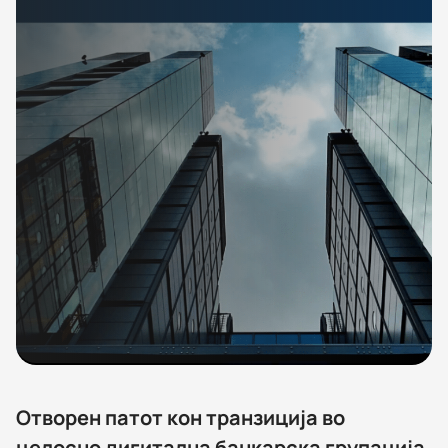
Отворен патот кон транзиција во
целосно дигитална банкарска групација