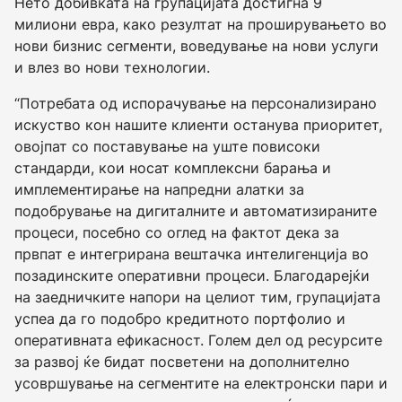
Нето добивката на групацијата достигна 9
милиони евра, како резултат на проширувањето во
нови бизнис сегменти, воведување на нови услуги
и влез во нови технологии.
“Потребата од испорачување на персонализирано
искуство кон нашите клиенти останува приоритет,
овојпат со поставување на уште повисоки
стандарди, кои носат комплексни барања и
имплементирање на напредни алатки за
подобрување на дигиталните и автоматизираните
процеси, посебно со оглед на фактот дека за
првпат е интегрирана вештачка интелигенција во
позадинските оперативни процеси. Благодарејќи
на заедничките напори на целиот тим, групацијата
успеа да го подобро кредитното портфолио и
оперативната ефикасност. Голем дел од ресурсите
за развој ќе бидат посветени на дополнително
усовршување на сегментите на електронски пари и