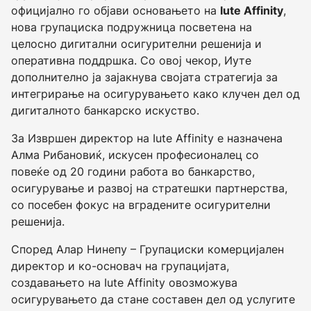
официјално го објави основањето на
Iute Affinity
,
нова групациска подружница посветена на
целосно дигитални осигурителни решенија и
оперативна поддршка. Со овој чекор, Иуте
дополнително ја зајакнува својата стратегија за
интегрирање на осигурувањето како клучен дел од
дигиталното банкарско искуство.
За Извршен директор на Iute Affinity е назначена
Алма Рибановиќ, искусен професионалец со
повеќе од 20 години работа во банкарство,
осигурување и развој на стратешки партнерства,
со посебен фокус на вградените осигурителни
решенија.
Според Алар Нинепу – Групациски комерцијален
директор и ко-основач на групацијата,
создавањето на Iute Affinity овозможува
осигурувањето да стане составен дел од услугите