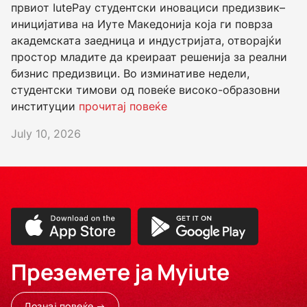
првиот IutePay студентски иновациси предизвик–
иницијатива на Иуте Македонија која ги поврза
академската заедница и индустријата, отворајќи
простор младите да креираат решенија за реални
бизнис предизвици. Во изминативе недели,
студентски тимови од повеќе високо-образовни
институции
прочитај повеќе
July 10, 2026
Преземете ја Myiute
Дознај повеќе →