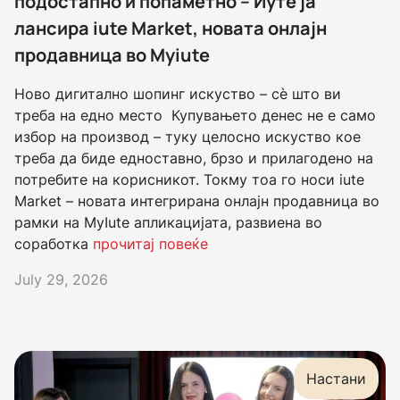
подостапно и попаметно – Иуте ја
лансира iute Market, новата онлајн
продавница во Myiute
Ново дигитално шопинг искуство – сè што ви
треба на едно место Купувањето денес не е само
избор на производ – туку целосно искуство кое
треба да биде едноставно, брзо и прилагодено на
потребите на корисникот. Токму тоа го носи iute
Market – новата интегрирана онлајн продавница во
рамки на MyIute апликацијата, развиена во
соработка
прочитај повеќе
July 29, 2026
Настани