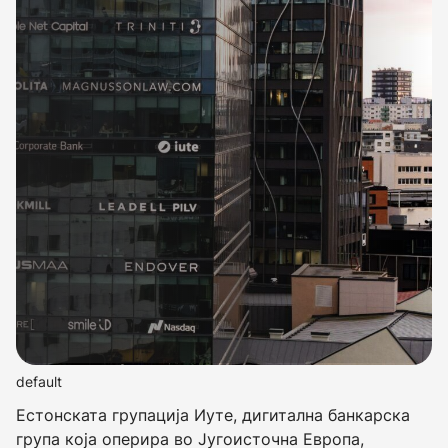
default
Естонската групација Иуте, дигитална банкарска
група која оперира во Југоисточна Европа,