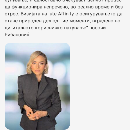
да функционира непречено, во реално време и без
стрес. Визијата на Iute Affinity е осигурувањето да
стане природен дел од тие моменти, вградено во
дигиталното корисничко патување” посочи
Рибановиќ.