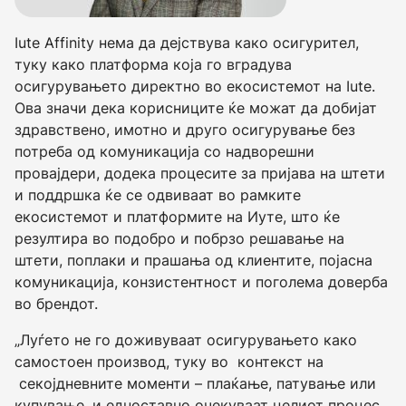
Iute Affinity нема да дејствува како осигурител,
туку како платформа која го вградува
осигурувањето директно во екосистемот на Iute.
Ова значи дека корисниците ќе можат да добијат
здравствено, имотно и друго осигурување без
потреба од комуникација со надворешни
провајдери, додека процесите за пријава на штети
и поддршка ќе се одвиваат во рамките
екосистемот и платформите на Иуте, што ќе
резултира во подобро и побрзо решавање на
штети, поплаки и прашања од клиентите, појасна
комуникација, конзистентност и поголема доверба
во брендот.
„Луѓето не го доживуваат осигурувањето како
самостоен производ, туку во контекст на
секојдневните моменти – плаќање, патување или
купување, и едноставно очекуваат целиот процес