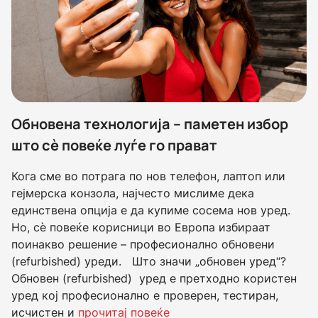
Обновена технологија – паметен избор
што сè повеќе луѓе го прават
Кога сме во потрага по нов телефон, лаптоп или
гејмерска конзола, најчесто мислиме дека
единствена опција е да купиме сосема нов уред.
Но, сè повеќе корисници во Европа избираат
поинакво решение – професионално обновени
(refurbished) уреди. Што значи „обновен уред“?
Обновен (refurbished) уред е претходно користен
уред кој професионално е проверен, тестиран,
исчистен и
прочитај повеќе