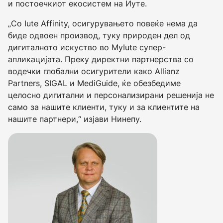
и постоечкиот екосистем на Иуте.
„Со Iute Affinity, осигурувањето повеќе нема да
биде одвоен производ, туку природен дел од
дигиталното искуство во MyIute супер-
апликацијата. Преку директни партнерства со
водечки глобални осигурители како Allianz
Partners, SIGAL и MediGuide, ќе обезбедиме
целосно дигитални и персонализирани решенија не
само за нашите клиенти, туку и за клиентите на
нашите партнери,“ изјави Нинепу.