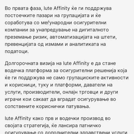
Во првата фаза, Iute Affinity ќе ги поддржува
постоечките пазари на групацијата и ќе
соработува со меѓународни осигурителни
компании за унапредување на дигиталното
преземање ризик, автоматизацијата на штети,
превенцијата од измами и аналитиката на
податоци.
Долгорочната визија на Iute Affinity е да стане
водечка платформа за осигурителни решенија која
ќе ги поддржува не само групациските активности
и корисници, туку и платформи, даватели на
услуги, производители, онлајн трговци и други
играчи кои сакаат да вградат осигурување во
сопствените кориснички патувања.
Iute Affinity како прв и водечки производ во
својата стратегија, ќе лансира патничко
осигурување со дополнителни здравствени услуги