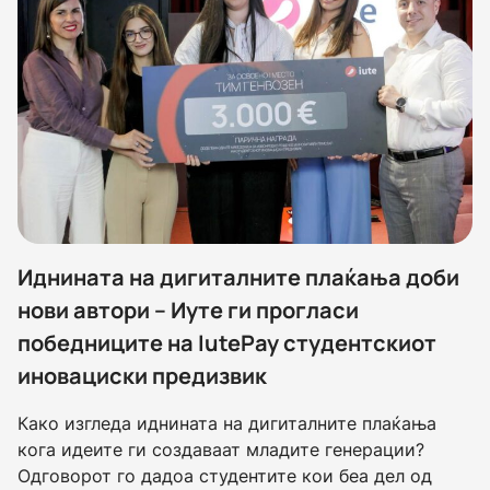
Иднината на дигиталните плаќања доби
нови автори – Иуте ги прогласи
победниците на IutePay студентскиот
иновациски предизвик
Како изгледа иднината на дигиталните плаќања
кога идеите ги создаваат младите генерации?
Одговорот го дадоа студентите кои беа дел од