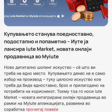
Купувањето станува поедноставно,
подостапно и попаметно – Иуте ја
лансира iute Market, новата онлајн
продавница во Myiute
Ново дигитално шопинг искуство – сè што ви
треба на едно место Купувањето денес не е само
избор на производ – туку целосно искуство кое
треба да биде едноставно, брзо и прилагодено на
потребите на корисникот. Токму тоа го носи iute
Market – новата интегрирана онлајн продавница во
рамки на MyIute апликацијата, развиена во
соработка
прочитај повеќе