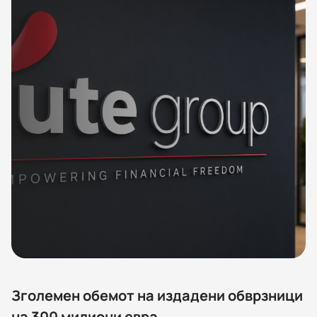
Зголемен обемот на издадени обврзници
на 300 милиони евра