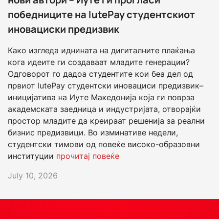
победниците на IutePay студентскиот
иновациски предизвик
Како изгледа иднината на дигиталните плаќања
кога идеите ги создаваат младите генерации?
Одговорот го дадоа студентите кои беа дел од
првиот IutePay студентски иновациси предизвик–
иницијатива на Иуте Македонија која ги поврза
академската заедница и индустријата, отворајќи
простор младите да креираат решенија за реални
бизнис предизвици. Во изминативе недели,
студентски тимови од повеќе високо-образовни
институции
прочитај повеќе
July 10, 2026