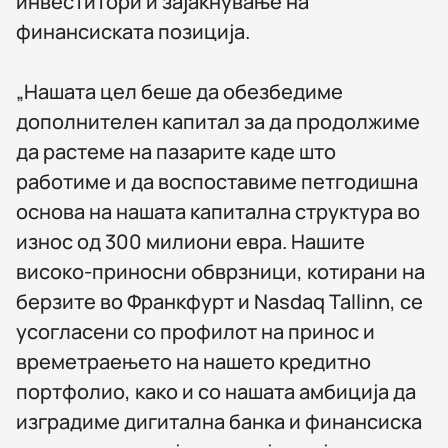
инвеститори и зајакнување на
финансиската позиција.
„Нашата цел беше да обезбедиме
дополнителен капитал за да продолжиме
да растеме на пазарите каде што
работиме и да воспоставиме петгодишна
основа на нашата капитална структура во
износ од 300 милиони евра. Нашите
високо-приносни обврзници, котирани на
берзите во Франкфурт и Nasdaq Tallinn, се
усогласени со профилот на принос и
времетраењето на нашето кредитно
портфолио, како и со нашата амбиција да
изградиме дигитална банка и финансиска