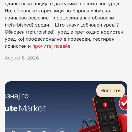
единствена опција е да купиме сосема нов уред.
Но, сè повеќе корисници во Европа избираат
поинакво решение – професионално обновени
(refurbished) уреди. Што значи „обновен уред“?
Обновен (refurbished) уред е претходно користен
уред кој професионално е проверен, тестиран,
исчистен и
прочитај повеќе
August 6, 2026
Новости