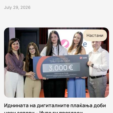
July 29, 2026
Настани
Иднината на дигиталните плаќања доби
нови автори – Иуте ги прогласи