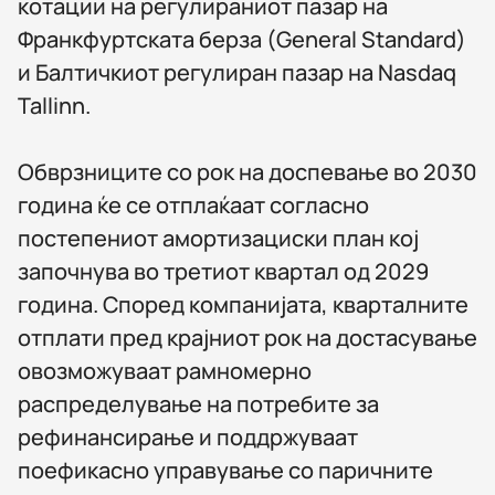
котации на регулираниот пазар на
Франкфуртската берза (General Standard)
и Балтичкиот регулиран пазар на Nasdaq
Tallinn.
Обврзниците со рок на доспевање во 2030
година ќе се отплаќаат согласно
постепениот амортизациски план кој
започнува во третиот квартал од 2029
година. Според компанијата, кварталните
отплати пред крајниот рок на достасување
овозможуваат рамномерно
распределување на потребите за
рефинансирање и поддржуваат
поефикасно управување со паричните