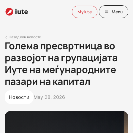
Myiute
Menu
Назад кон новости
Голема пресвртница во
развојот на групацијата
Иуте на меѓународните
пазари на капитал
Новости
May 28, 2026