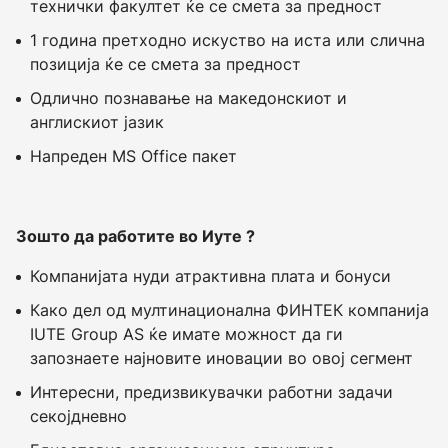
технички факултет ќе се смета за предност
1 година претходно искуство на иста или слична
позиција ќе се смета за предност
Одлично познавање на македонскиот и
англискиот јазик
Напреден MS Office пакет
З
ошто да работите во
И
уте ?
Компанијата нуди атрактивна плата и бонуси
Како дел од мултинационална ФИНТЕК компанија
IUTE Group AS ќе имате можност да ги
запознаете најновите иновации во овој сегмент
Интересни, предизвикувачки работни задачи
секојдневно