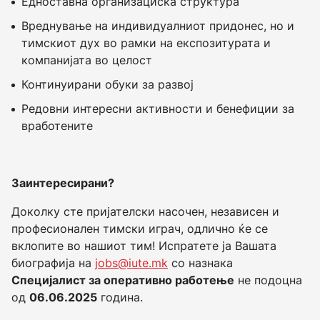
Едноставна организациска структура
Вреднување на индивидуалниот придонес, но и
тимскиот дух во рамки на експозитурата и
компанијата во целост
Континуирани обуки за развој
Редовни интересни активности и бенефиции за
вработените
Заинтересирани?
Доколку сте пријателски насочен, независен и
професионален тимски играч, одлично ќе се
вклопите во нашиот тим! Испратете ја Вашата
биографија на
jobs@iute.mk
со назнака
Специјалист за оперативно работење
не подоцна
од
06.06.2025
година.