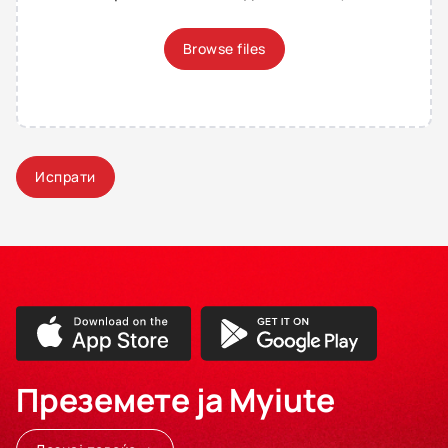
Browse files
Испрати
Преземете ја Myiute