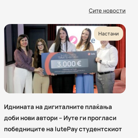
Сите новости
Настани
Иднината на дигиталните плаќања
доби нови автори – Иуте ги прогласи
победниците на IutePay студентскиот