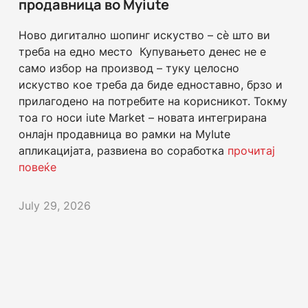
продавница во Myiute
Ново дигитално шопинг искуство – сè што ви
треба на едно место Купувањето денес не е
само избор на производ – туку целосно
искуство кое треба да биде едноставно, брзо и
прилагодено на потребите на корисникот. Токму
тоа го носи iute Market – новата интегрирана
онлајн продавница во рамки на MyIute
апликацијата, развиена во соработка
прочитај
повеќе
July 29, 2026