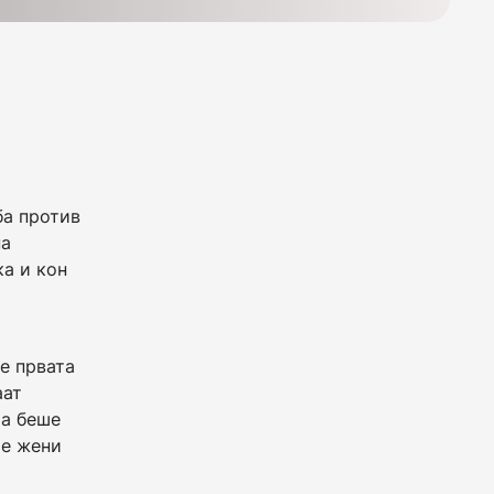
ба против
на
ка и кон
 е првата
аат
оа беше
те жени