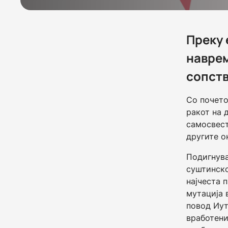
Преку 
наврем
сопств
Со почето
ракот на 
самосвест
другите о
Подигнува
суштинско
најчеста 
мутација 
повод Иут
вработени