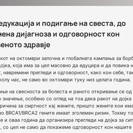
едукација и подигање на свеста, до
ена дијагноза и одговорност кон
еното здравје
кот на октомври започна и глобалната кампања за бор
дојка, која има за цел масовно да едуцира и да повика 
, навремени прегледи и одговорност, како кон себе, та
колу нас, не само во октомври туку низ целата година.
ње на свесноста за болеста и раното откривање се од
 значење, особено со оглед на тоа дека ракот на дојка
причина за смртност кај жените, пришто жените кои им
во BRCA1/BRCA2 гените имаат зголемен ризик. Токму т
е и оваа година да организира прегледи на дојка за си
, со цел не само да покажеме одговорност кон нашите