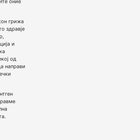
ите оние
кон грижа
то здравје
р,
ција и
ка
екој од
да направи
вечки
нтген
иравме
лна
та.