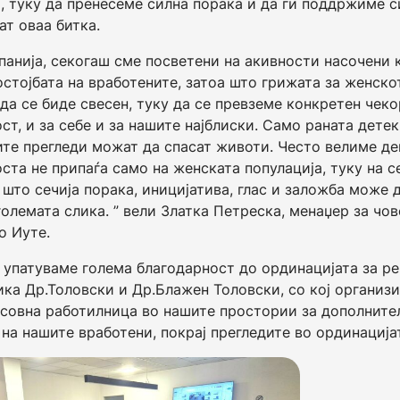
, туку да пренесеме силна порака и да ги поддржиме с
ат оваа битка.
панија, секогаш сме посветени на акивности насочени 
остојбата на вработените, затоа што грижата за женско
 да се биде свесен, туку да се превземе конкретен чеко
ст, и за себе и за нашите најблиски. Само раната детек
те прегледи можат да спасат животи. Често велиме де
ста не припаѓа само на женската популација, туку на с
а што сечија порака, иницијатива, глас и заложба може 
големата слика. ” вели Златка Петреска, менаџер за чо
о Иуте.
 упатуваме голема благодарност до ординацијата за ре
ика Др.Толовски и Др.Блажен Толовски, со кој организ
совна работилница во нашите простории за дополните
 на нашите вработени, покрај прегледите во ординација