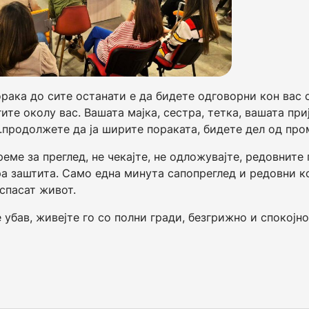
рака до сите останати е да бидете одговорни кон вас 
ите околу вас. Вашата мајка, сестра, тетка, вашата при
продолжете да ја ширите пораката, бидете дел од про
реме за преглед, не чекајте, не одложувајте, редовните
ра заштита. Само една минута сапопреглед и редовни 
спасат живот.
 убав, живејте го со полни гради, безгрижно и спокојно