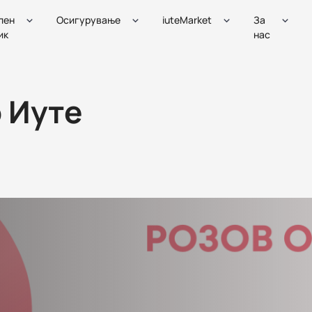
лен
Осигурување
iuteMarket
За
ик
нас
 Иуте