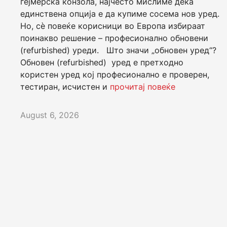
гејмерска конзола, најчесто мислиме дека
единствена опција е да купиме сосема нов уред.
Но, сè повеќе корисници во Европа избираат
поинакво решение – професионално обновени
(refurbished) уреди. Што значи „обновен уред“?
Обновен (refurbished) уред е претходно
користен уред кој професионално е проверен,
тестиран, исчистен и
прочитај повеќе
August 6, 2026