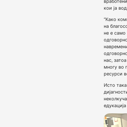
вработени
кои ја вод
“Како ком
на благос
не е само
одговорно
навремени
одговорно
нас, зато
многу во 
ресурси в
Исто така
дијагност
неколкуча
едукација