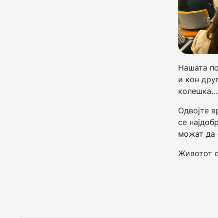
Нашата по
и кон друг
колешка….
Одвојте в
се најдоб
можат да 
Животот е