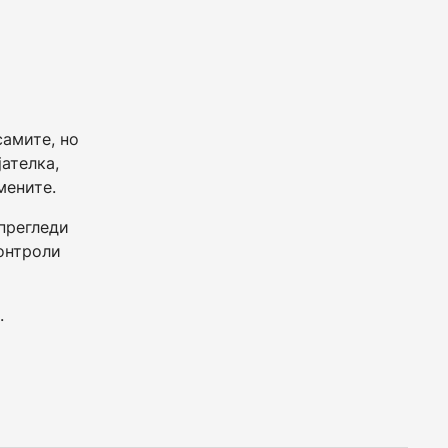
самите, но
јателка,
мените.
 прегледи
контроли
.