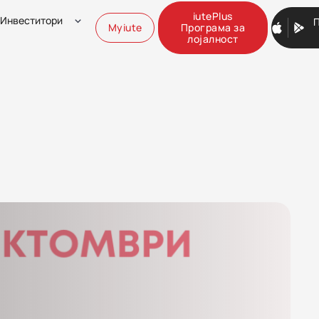
iutePlus
Инвеститори
Myiute
Програма за
лојалност