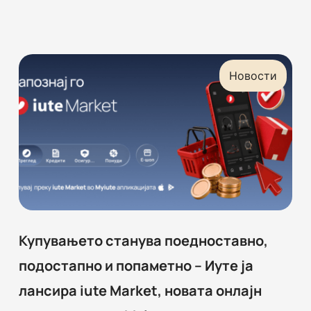
Новости
Купувањето станува поедноставно,
подостапно и попаметно – Иуте ја
лансира iute Market, новата онлајн