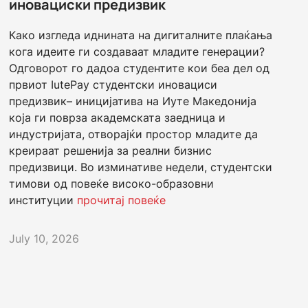
иновациски предизвик
Како изгледа иднината на дигиталните плаќања
кога идеите ги создаваат младите генерации?
Одговорот го дадоа студентите кои беа дел од
првиот IutePay студентски иновациси
предизвик– иницијатива на Иуте Македонија
која ги поврза академската заедница и
индустријата, отворајќи простор младите да
креираат решенија за реални бизнис
предизвици. Во изминативе недели, студентски
тимови од повеќе високо-образовни
институции
прочитај повеќе
July 10, 2026