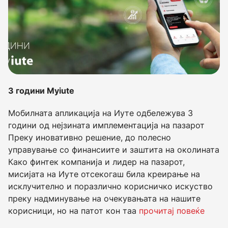
3 години Myiute
Мобилната апликација на Иуте одбележува 3
години од нејзината имплементација на пазарот
Преку иновативно решение, до полесно
управување со финансиите и заштита на околината
Како финтек компанија и лидер на пазарот,
мисијата на Иуте отсекогаш била креирање на
исклучително и поразлично корисничко искуство
преку надминување на очекувањата на нашите
корисници, но на патот кон таа
прочитај повеќе