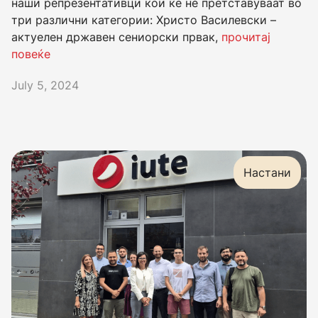
наши репрезентативци кои ќе нé претставуваат во
три различни категории: Христо Василевски –
актуелен државен сениорски првак,
прочитај
повеќе
July 5, 2024
Настани