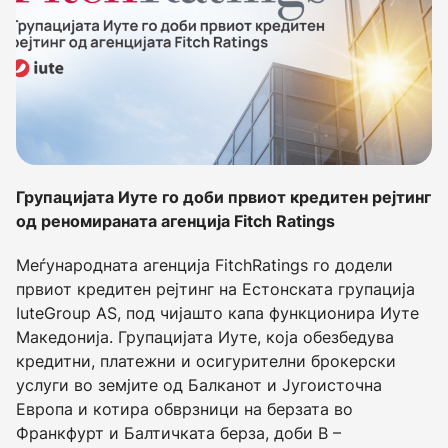
Групацијата Иуте го доби првиот кредитен рејтинг
од реномираната агенција Fitch Ratings
Меѓународната агенција FitchRatings го додели
првиот кредитен рејтинг на Естонската групација
IuteGroup AS, под чијашто капа функционира Иуте
Македонија. Групацијата Иуте, која обезбедува
кредитни, платежни и осигурителни брокерски
услуги во земјите од Балканот и Југоисточна
Европа и котира обврзници на берзата во
Франкфурт и Балтичката берза, доби B –