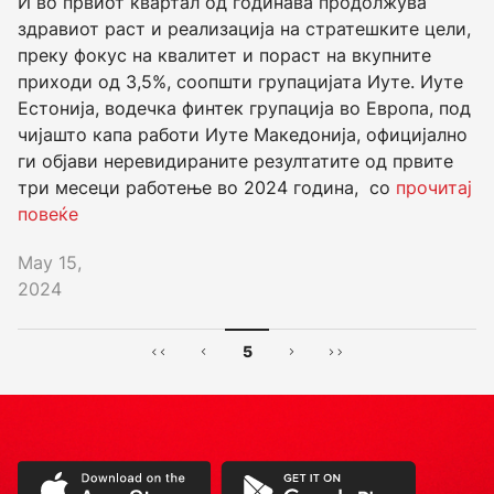
И во првиот квартал од годинава продолжува
здравиот раст и реализација на стратешките цели,
преку фокус на квалитет и пораст на вкупните
приходи од 3,5%, соопшти групацијата Иуте. Иуте
Естонија, водечка финтек групација во Европа, под
чијашто капа работи Иуте Македонија, официјално
ги објави неревидираните резултатите од првите
три месеци работење во 2024 година, со
прочитај
повеќе
May 15,
2024
5
First
Previous
Next
Last