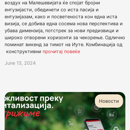
воздух на Малешевијата ќе спојат бројни
ентузијасти, обединети со иста пасија и
ентузијазам, како и посветеноста кон една иста
визија, се добива една сосема нова перспектива и
убава димензија, потстрек за нови предизвици и
широко отворени хоризонти за чекорење. Одлично
поминат викенд за тимот на Иуте. Комбинација од
конструктивни
прочитај повеќе
June 13, 2024
Новости