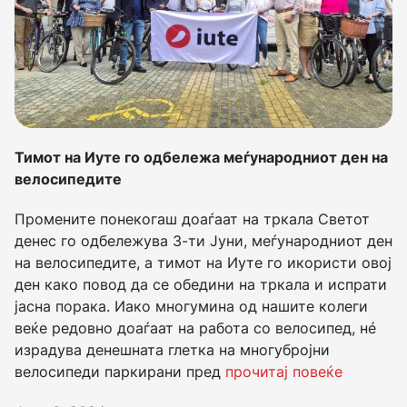
Тимот на Иуте го одбележа меѓународниот ден на
велосипедите
Промените понекогаш доаѓаат на тркала Светот
денес го одбележува 3-ти Јуни, меѓународниот ден
на велосипедите, а тимот на Иуте го икористи овој
ден како повод да се обедини на тркала и испрати
јасна порака. Иако многумина од нашите колеги
веќе редовно доаѓаат на работа со велосипед, нé
израдува денешната глетка на многубројни
велосипеди паркирани пред
прочитај повеќе