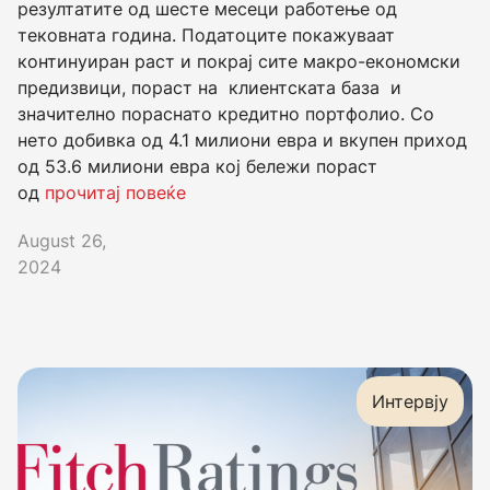
резултатите од шесте месеци работење од
тековната година. Податоците покажуваат
континуиран раст и покрај сите макро-економски
предизвици, пораст на клиентската база и
значително пораснато кредитно портфолио. Со
нето добивка од 4.1 милиони евра и вкупен приход
од 53.6 милиони евра кој бележи пораст
од
прочитај повеќе
August 26,
2024
Интервју