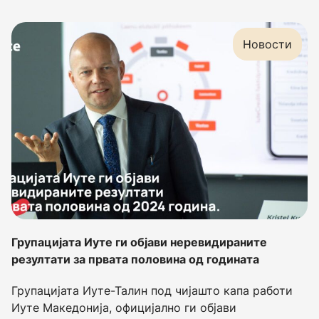
Новости
Групацијата Иуте ги објави неревидираните
резултати за првата половина од годината
Групацијата Иуте-Талин под чијашто капа работи
Иуте Македонија, официјално ги објави