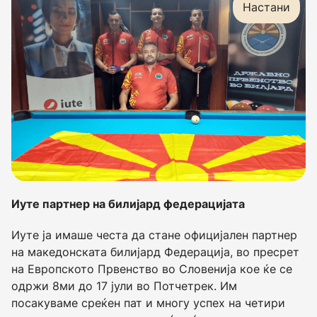
Настани
Иуте партнер на билијард федерацијата
Иуте ја имаше честа да стане официјален партнер
на македонската билијард Федерација, во пресрет
на Европското Првенство во Словенија кое ќе се
одржи 8ми до 17 јули во Потчетрек. Им
посакуваме среќен пат и многу успех на четири