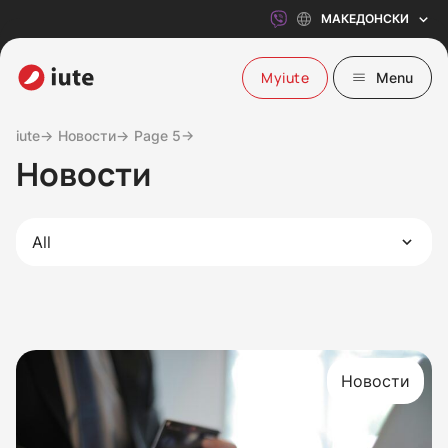
МАКЕДОНСКИ
Myiute
Menu
iute→
Новости→
Page 5→
Новости
All
Новости