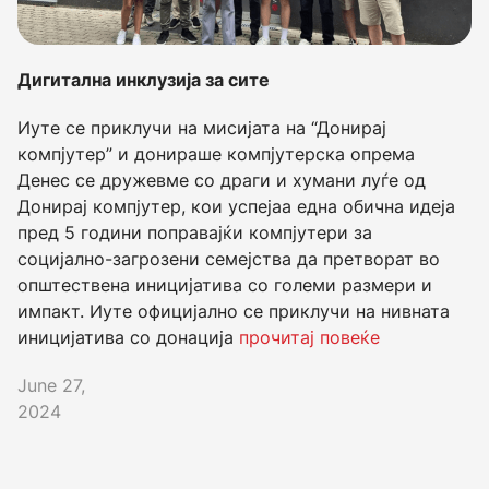
Дигитална инклузија за сите
Иуте се приклучи на мисијата на “Донирај
компјутер” и донираше компјутерска опрема
Денес се дружевме со драги и хумани луѓе од
Донирај компјутер, кои успејаа една обична идеја
пред 5 години поправајќи компјутери за
социјално-загрозени семејства да претворат во
општествена иницијатива со големи размери и
импакт. Иуте официјално се приклучи на нивната
иницијатива со донација
прочитај повеќе
June 27,
2024