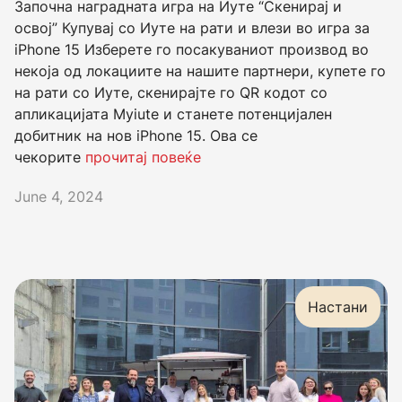
Започна наградната игра на Иуте “Скенирај и
освој” Купувај со Иуте на рати и влези во игра за
iPhone 15 Изберeте го посакуваниот производ во
некоја од локациите на нашите партнери, купете го
на рати со Иуте, скенирајте го QR кодот со
апликацијата Myiute и станете потенцијален
добитник на нов iPhone 15. Ова се
чекорите
прочитај повеќе
June 4, 2024
Настани