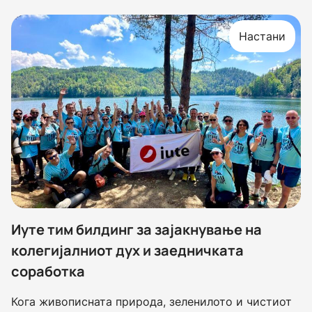
Настани
Иуте тим билдинг за зајакнување на
колегијалниот дух и заедничката
соработка
Кога живописната природа, зеленилото и чистиот